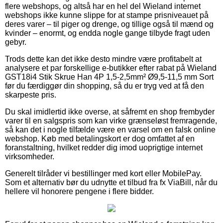
flere webshops, og altså har en hel del Wieland internet
webshops ikke kunne slippe for at stampe prisniveauet på
deres varer – til piger og drenge, og tillige også til mænd og
kvinder – enormt, og endda nogle gange tilbyde fragt uden
gebyr.
Trods dette kan det ikke desto mindre være profitabelt at
analysere et par forskellige e-butikker efter rabat på Wieland
GST18i4 Stik Skrue Han 4P 1,5-2,5mm² Ø9,5-11,5 mm Sort
før du færdiggør din shopping, så du er tryg ved at få den
skarpeste pris.
Du skal imidlertid ikke overse, at såfremt en shop frembyder
varer til en salgspris som kan virke grænseløst fremragende,
så kan det i nogle tilfælde være en varsel om en falsk online
webshop. Køb med betalingskort er dog omfattet af en
foranstaltning, hvilket redder dig imod uoprigtige internet
virksomheder.
Generelt tilråder vi bestillinger med kort eller MobilePay.
Som et alternativ bør du udnytte et tilbud fra fx ViaBill, når du
hellere vil honorere pengene i flere bidder.