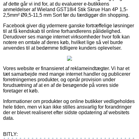
af dette går vi ind for, at du evaluerer e-butikkens
anmeldelser af Wieland GST18i4 Stik Skrue Han 4P 1,5-
2,5mm² Ø9,5-11,5 mm Sort før du færdiggør din shopping.
Facebook giver dig ydermere ganske fortræffelige løsninger
til at få kendskab til online forhandlerens pålidelighed.
Derudover ses mange internet virksomheder hvor folk kan
notere en omtale af deres køb, hvilket lige så vel burde
anvendes til at bedømme tidligere kunders oplevelser.
Vores website er finansieret af reklameindtægter. Vi har et
tæt samarbejde med mange internet handler og publicerer
forretningernes produkter, og opnår provision under
forudsætning af at en af de besøgende på vores side
foretager et køb.
Informationer om produkter og online butikker vedligeholdes
hele tiden, men vi kan ikke stilles ansvarlig for forandringer
der er blevet realiseret efter sidste opdatering af websitets
data.
BITLY: