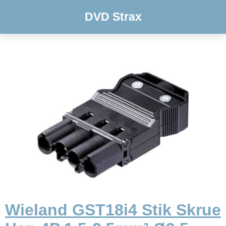
DVD Strax
Wieland GST18i4 Stik Skrue