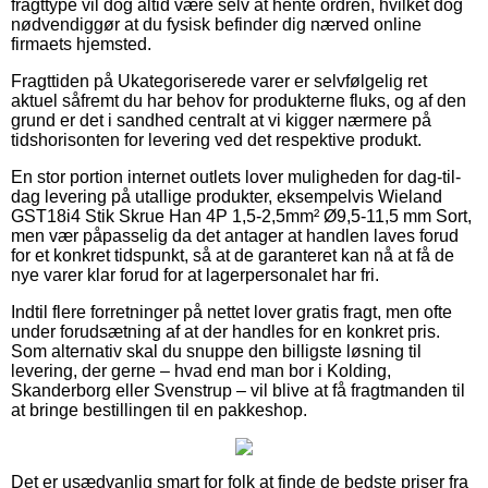
fragttype vil dog altid være selv at hente ordren, hvilket dog
nødvendiggør at du fysisk befinder dig nærved online
firmaets hjemsted.
Fragttiden på Ukategoriserede varer er selvfølgelig ret
aktuel såfremt du har behov for produkterne fluks, og af den
grund er det i sandhed centralt at vi kigger nærmere på
tidshorisonten for levering ved det respektive produkt.
En stor portion internet outlets lover muligheden for dag-til-
dag levering på utallige produkter, eksempelvis Wieland
GST18i4 Stik Skrue Han 4P 1,5-2,5mm² Ø9,5-11,5 mm Sort,
men vær påpasselig da det antager at handlen laves forud
for et konkret tidspunkt, så at de garanteret kan nå at få de
nye varer klar forud for at lagerpersonalet har fri.
Indtil flere forretninger på nettet lover gratis fragt, men ofte
under forudsætning af at der handles for en konkret pris.
Som alternativ skal du snuppe den billigste løsning til
levering, der gerne – hvad end man bor i Kolding,
Skanderborg eller Svenstrup – vil blive at få fragtmanden til
at bringe bestillingen til en pakkeshop.
Det er usædvanlig smart for folk at finde de bedste priser fra