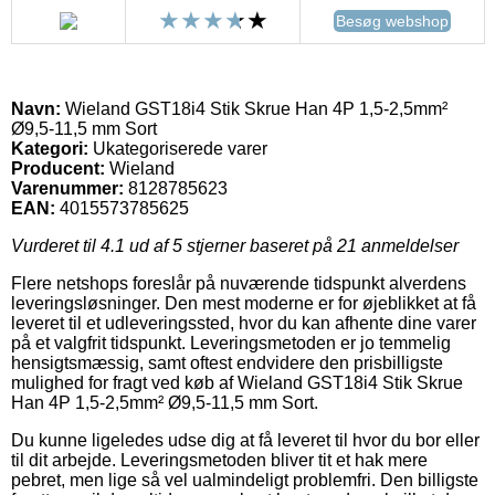
Besøg webshop
Navn:
Wieland GST18i4 Stik Skrue Han 4P 1,5-2,5mm²
Ø9,5-11,5 mm Sort
Kategori:
Ukategoriserede varer
Producent:
Wieland
Varenummer:
8128785623
EAN:
4015573785625
Vurderet til
4.1
ud af 5 stjerner baseret på
21
anmeldelser
Flere netshops foreslår på nuværende tidspunkt alverdens
leveringsløsninger. Den mest moderne er for øjeblikket at få
leveret til et udleveringssted, hvor du kan afhente dine varer
på et valgfrit tidspunkt. Leveringsmetoden er jo temmelig
hensigtsmæssig, samt oftest endvidere den prisbilligste
mulighed for fragt ved køb af Wieland GST18i4 Stik Skrue
Han 4P 1,5-2,5mm² Ø9,5-11,5 mm Sort.
Du kunne ligeledes udse dig at få leveret til hvor du bor eller
til dit arbejde. Leveringsmetoden bliver tit et hak mere
pebret, men lige så vel ualmindeligt problemfri. Den billigste