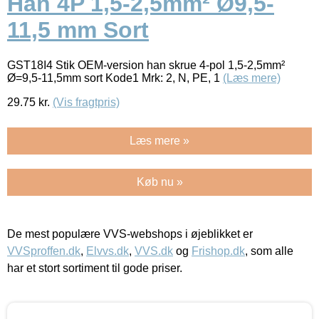
Han 4P 1,5-2,5mm² Ø9,5-
11,5 mm Sort
GST18I4 Stik OEM-version han skrue 4-pol 1,5-2,5mm²
Ø=9,5-11,5mm sort Kode1 Mrk: 2, N, PE, 1
(Læs mere)
29.75
kr.
(Vis fragtpris)
Læs mere »
Køb nu »
De mest populære VVS-webshops i øjeblikket er
VVSproffen.dk
,
Elvvs.dk
,
VVS.dk
og
Frishop.dk
, som alle
har et stort sortiment til gode priser.