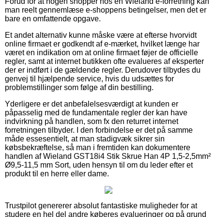
Forud for at nogen shopper hos en Wieland e-forretning kan
man reelt gennemlæse e-shoppens betingelser, men det er
bare en omfattende opgave.
Et andet alternativ kunne måske være at efterse hvorvidt
online firmaet er godkendt af e-mærket, hvilket længe har
været en indikation om at online firmaet føjer de officielle
regler, samt at internet butikken ofte evalueres af eksperter
der er indført i de gældende regler. Derudover tilbydes du
genvej til hjælpende service, hvis du udsættes for
problemstillinger som følge af din bestilling.
Yderligere er det anbefalelsesværdigt at kunden er
påpasselig med de fundamentale regler der kan have
indvirkning på handlen, som fx den returret internet
forretningen tilbyder. I den forbindelse er det på samme
måde essesentielt, at man stadigvæk sikrer sin
købsbekræftelse, så man i fremtiden kan dokumentere
handlen af Wieland GST18i4 Stik Skrue Han 4P 1,5-2,5mm²
Ø9,5-11,5 mm Sort, uden hensyn til om du leder efter et
produkt til en herre eller dame.
Trustpilot genererer absolut fantastiske muligheder for at
studere en hel del andre køberes evalueringer og på grund