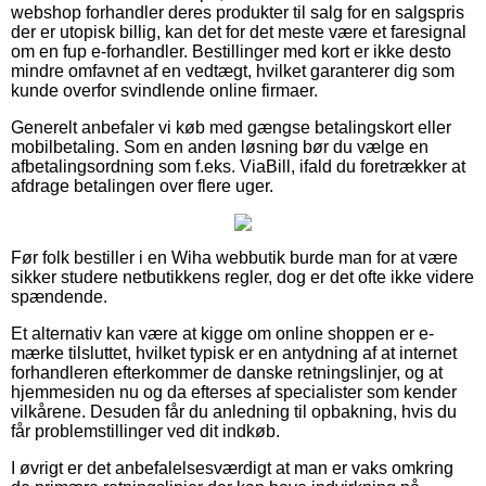
webshop forhandler deres produkter til salg for en salgspris
der er utopisk billig, kan det for det meste være et faresignal
om en fup e-forhandler. Bestillinger med kort er ikke desto
mindre omfavnet af en vedtægt, hvilket garanterer dig som
kunde overfor svindlende online firmaer.
Generelt anbefaler vi køb med gængse betalingskort eller
mobilbetaling. Som en anden løsning bør du vælge en
afbetalingsordning som f.eks. ViaBill, ifald du foretrækker at
afdrage betalingen over flere uger.
Før folk bestiller i en Wiha webbutik burde man for at være
sikker studere netbutikkens regler, dog er det ofte ikke videre
spændende.
Et alternativ kan være at kigge om online shoppen er e-
mærke tilsluttet, hvilket typisk er en antydning af at internet
forhandleren efterkommer de danske retningslinjer, og at
hjemmesiden nu og da efterses af specialister som kender
vilkårene. Desuden får du anledning til opbakning, hvis du
får problemstillinger ved dit indkøb.
I øvrigt er det anbefalelsesværdigt at man er vaks omkring