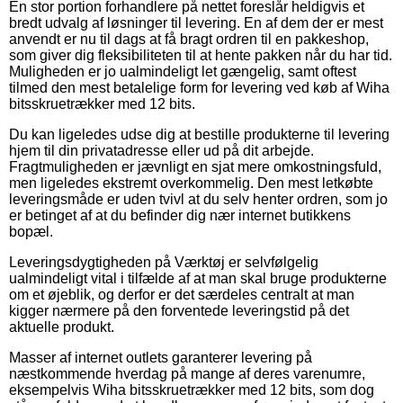
En stor portion forhandlere på nettet foreslår heldigvis et
bredt udvalg af løsninger til levering. En af dem der er mest
anvendt er nu til dags at få bragt ordren til en pakkeshop,
som giver dig fleksibiliteten til at hente pakken når du har tid.
Muligheden er jo ualmindeligt let gængelig, samt oftest
tilmed den mest betalelige form for levering ved køb af Wiha
bitsskruetrækker med 12 bits.
Du kan ligeledes udse dig at bestille produkterne til levering
hjem til din privatadresse eller ud på dit arbejde.
Fragtmuligheden er jævnligt en sjat mere omkostningsfuld,
men ligeledes ekstremt overkommelig. Den mest letkøbte
leveringsmåde er uden tvivl at du selv henter ordren, som jo
er betinget af at du befinder dig nær internet butikkens
bopæl.
Leveringsdygtigheden på Værktøj er selvfølgelig
ualmindeligt vital i tilfælde af at man skal bruge produkterne
om et øjeblik, og derfor er det særdeles centralt at man
kigger nærmere på den forventede leveringstid på det
aktuelle produkt.
Masser af internet outlets garanterer levering på
næstkommende hverdag på mange af deres varenumre,
eksempelvis Wiha bitsskruetrækker med 12 bits, som dog