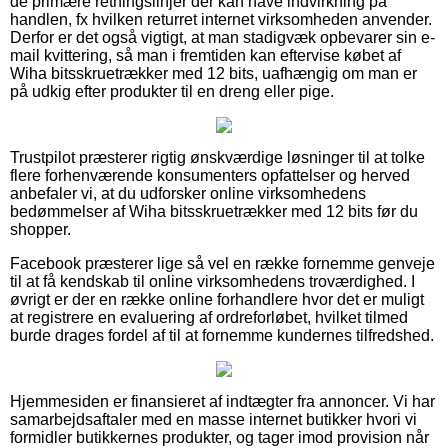
de primære retningslinjer der kan have indvirkning på
handlen, fx hvilken returret internet virksomheden anvender.
Derfor er det også vigtigt, at man stadigvæk opbevarer sin e-
mail kvittering, så man i fremtiden kan eftervise købet af
Wiha bitsskruetrækker med 12 bits, uafhængig om man er
på udkig efter produkter til en dreng eller pige.
Trustpilot præsterer rigtig ønskværdige løsninger til at tolke
flere forhenværende konsumenters opfattelser og herved
anbefaler vi, at du udforsker online virksomhedens
bedømmelser af Wiha bitsskruetrækker med 12 bits før du
shopper.
Facebook præsterer lige så vel en række fornemme genveje
til at få kendskab til online virksomhedens troværdighed. I
øvrigt er der en række online forhandlere hvor det er muligt
at registrere en evaluering af ordreforløbet, hvilket tilmed
burde drages fordel af til at fornemme kundernes tilfredshed.
Hjemmesiden er finansieret af indtægter fra annoncer. Vi har
samarbejdsaftaler med en masse internet butikker hvori vi
formidler butikkernes produkter, og tager imod provision når