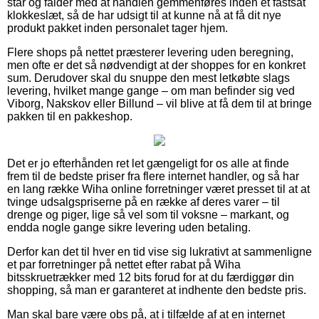
står og falder med at handlen gemmenføres inden et fastsat
klokkeslæt, så de har udsigt til at kunne nå at få dit nye
produkt pakket inden personalet tager hjem.
Flere shops på nettet præsterer levering uden beregning,
men ofte er det så nødvendigt at der shoppes for en konkret
sum. Derudover skal du snuppe den mest letkøbte slags
levering, hvilket mange gange – om man befinder sig ved
Viborg, Nakskov eller Billund – vil blive at få dem til at bringe
pakken til en pakkeshop.
Det er jo efterhånden ret let gængeligt for os alle at finde
frem til de bedste priser fra flere internet handler, og så har
en lang række Wiha online forretninger været presset til at at
tvinge udsalgspriserne på en række af deres varer – til
drenge og piger, lige så vel som til voksne – markant, og
endda nogle gange sikre levering uden betaling.
Derfor kan det til hver en tid vise sig lukrativt at sammenligne
et par forretninger på nettet efter rabat på Wiha
bitsskruetrækker med 12 bits forud for at du færdiggør din
shopping, så man er garanteret at indhente den bedste pris.
Man skal bare være obs på, at i tilfælde af at en internet