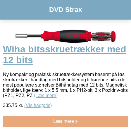
DVD Strax
Wiha bitsskruetrækker med
12 bits
Ny kompakt og praktisk skruetrækkersystem baseret på løs
skrutrækker i håndtag med bitsholder og tilhørende bits i de
mest populære størrelser.Bithåndtag med 12 bits. Magnetisk
bitholder, lige kærv: 1 x 5,5 mm, 1 x PH2-bit, 3 x Pozidriv-bits
(PZ1, PZ2, PZ
(Læs mere)
335.75
kr.
(Vis fragtpris)
Læs mere »