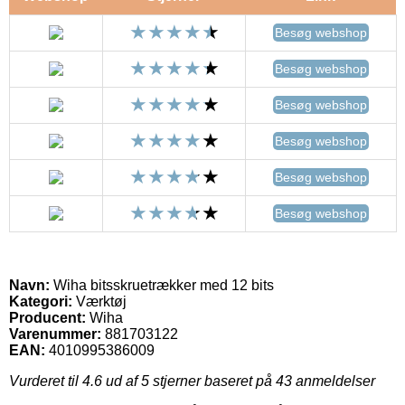
Besøg webshop
Besøg webshop
Besøg webshop
Besøg webshop
Besøg webshop
Besøg webshop
Navn:
Wiha bitsskruetrækker med 12 bits
Kategori:
Værktøj
Producent:
Wiha
Varenummer:
881703122
EAN:
4010995386009
Vurderet til
4.6
ud af 5 stjerner baseret på
43
anmeldelser