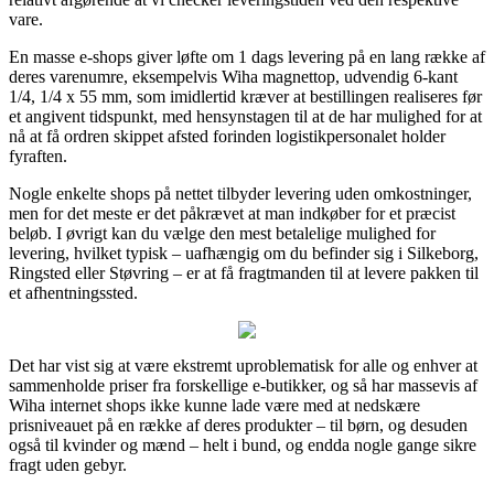
vare.
En masse e-shops giver løfte om 1 dags levering på en lang række af
deres varenumre, eksempelvis Wiha magnettop, udvendig 6-kant
1/4, 1/4 x 55 mm, som imidlertid kræver at bestillingen realiseres før
et angivent tidspunkt, med hensynstagen til at de har mulighed for at
nå at få ordren skippet afsted forinden logistikpersonalet holder
fyraften.
Nogle enkelte shops på nettet tilbyder levering uden omkostninger,
men for det meste er det påkrævet at man indkøber for et præcist
beløb. I øvrigt kan du vælge den mest betalelige mulighed for
levering, hvilket typisk – uafhængig om du befinder sig i Silkeborg,
Ringsted eller Støvring – er at få fragtmanden til at levere pakken til
et afhentningssted.
Det har vist sig at være ekstremt uproblematisk for alle og enhver at
sammenholde priser fra forskellige e-butikker, og så har massevis af
Wiha internet shops ikke kunne lade være med at nedskære
prisniveauet på en række af deres produkter – til børn, og desuden
også til kvinder og mænd – helt i bund, og endda nogle gange sikre
fragt uden gebyr.