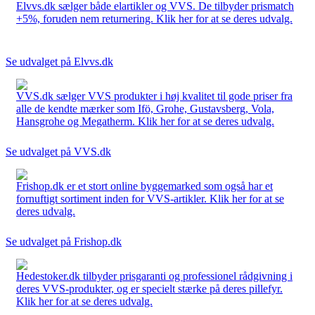
Elvvs.dk sælger både elartikler og VVS. De tilbyder prismatch
+5%, foruden nem returnering. Klik her for at se deres udvalg.
Se udvalget på Elvvs.dk
VVS.dk sælger VVS produkter i høj kvalitet til gode priser fra
alle de kendte mærker som Ifö, Grohe, Gustavsberg, Vola,
Hansgrohe og Megatherm. Klik her for at se deres udvalg.
Se udvalget på VVS.dk
Frishop.dk er et stort online byggemarked som også har et
fornuftigt sortiment inden for VVS-artikler. Klik her for at se
deres udvalg.
Se udvalget på Frishop.dk
Hedestoker.dk tilbyder prisgaranti og professionel rådgivning i
deres VVS-produkter, og er specielt stærke på deres pillefyr.
Klik her for at se deres udvalg.