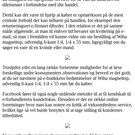
dilemmaer i forbindelse med din handel.
Dertil kan det være til hjælp at køber er opmærksom på de mest
centrale forhold der kan influere på handlen, for eksempel den
returneringsret e-firmaet tilbyder. I den relation er det på samme
måde afgørende, at man til enhver tid bevarer sin kvittering på e-
mail, så man i fremtiden vil kunne vidne om sin bestilling af Wiha
magnettop, udvendig 6-kant 1/4, 1/4 x 55 mm, ligegyldigt om du
søger en vare til en kvinde eller mand.
Trustpilot yder en lang række fornemme muligheder for at læse
forskellige andre konsumenters observationer og herved er det godt,
at du ser nærmere på e-butikkens bedømmelser af Wiha magnettop,
udvendig 6-kant 1/4, 1/4 x 55 mm før du køber.
Facebook fører til også nogle strålende metoder til at få kendskab til
e-forhandlerens kundefokus. Desuden er der en række online
forretninger hvor man kan notere en kritik af virksomhedens service,
hvilket lige så vel burde benyttes til at tage stilling til kundernes
tilfredshed.