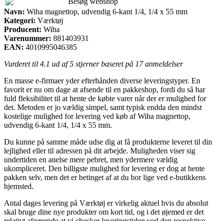
Besøg webshop
Navn:
Wiha magnettop, udvendig 6-kant 1/4, 1/4 x 55 mm
Kategori:
Værktøj
Producent:
Wiha
Varenummer:
881403931
EAN:
4010995046385
Vurderet til
4.1
ud af 5 stjerner baseret på
17
anmeldelser
En masse e-firmaer yder efterhånden diverse leveringstyper. En
favorit er nu om dage at afsende til en pakkeshop, fordi du så har
fuld fleksibilitet til at hente de købte varer når der er mulighed for
det. Metoden er jo vældig simpel, samt typisk endda den mindst
kostelige mulighed for levering ved køb af Wiha magnettop,
udvendig 6-kant 1/4, 1/4 x 55 mm.
Du kunne på samme måde udse dig at få produkterne leveret til din
lejlighed eller til adressen på dit arbejde. Muligheden viser sig
undertiden en anelse mere pebret, men ydermere vældig
ukompliceret. Den billigste mulighed for levering er dog at hente
pakken selv, men det er betinget af at du bor lige ved e-butikkens
hjemsted.
Antal dages levering på Værktøj er virkelig aktuel hvis du absolut
skal bruge dine nye produkter om kort tid, og i det øjemed er det
relativt afgørende at vi checker leveringstiden ved den respektive