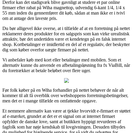
Derfor kan det stadigvæk blive gavnligt at studere et par online
firmaer efter rabat på Wiha magnettop, udvendig 6-kant 1/4, 1/4 x
55 mm inden du gennemfører dit køb, sådan at man ikke er i tvivl
om at antage den laveste pris.
Du bør alligevel ikke overse, at i tilfælde af at en forretning på nettet
reklamerer deres produkter for en salgspris som kan virke urealistisk
attraktiv, bør det undertiden være et kendetegn på en falsk internet
shop. Kortbetalinger er imidlertid en del af et regulativ, der beskytter
dig som køber overfor uægte firmaer på nettet.
Vi anbefaler køb med kort eller betalinger med mobilen. Som et
alternativ kunne du anvende en afbetalingsløsning fra fx ViaBill, når
du foretrækker at betale beløbet over flere uger.
Før folk køber på en Wiha forhandler på nettet behøver de når alt
kommer til alt få overblik over webshoppens forretningsbetingelser,
men det er i mange tilfælde en omfattende opgave.
Et nemmere alternativ kan være at tjekke hvorvidt e-firmaet er støttet
af e-mærket, grundet at det er et signal om at internet firmaet
opfylder de danske love, samt at butikken hyppigt revurderes af
fagfolk som har nøje kendskab til lovgivningen. Desuden tilbydes
du mulighed for hjælpende service, for så vidt du udsættes for