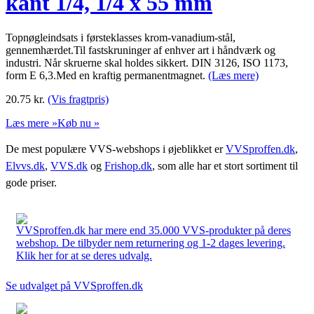
kant 1/4, 1/4 x 55 mm
Topnøgleindsats i førsteklasses krom-vanadium-stål,
gennemhærdet.Til fastskruninger af enhver art i håndværk og
industri. Når skruerne skal holdes sikkert. DIN 3126, ISO 1173,
form E 6,3.Med en kraftig permanentmagnet.
(Læs mere)
20.75
kr.
(Vis fragtpris)
Læs mere »
Køb nu »
De mest populære VVS-webshops i øjeblikket er
VVSproffen.dk
,
Elvvs.dk
,
VVS.dk
og
Frishop.dk
, som alle har et stort sortiment til
gode priser.
VVSproffen.dk har mere end 35.000 VVS-produkter på deres
webshop. De tilbyder nem returnering og 1-2 dages levering.
Klik her for at se deres udvalg.
Se udvalget på VVSproffen.dk