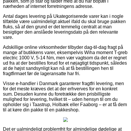
pakken, som jo står og falder med at du har bopæl i
nærheden af internet forretningens adresse.
Antal dages levering på Ukategoriserede varer kan i nogle
tilfælde være ualmindeligt aktuel ifald du skal bruge pakken
fluks, så af den grund er det temmelig centralt at man
besigtiger den anslåede leveringsdato på den relevante
vare.
Adskillige online virksomheder tilbyder dag-til-dag fragt på
mange af butikkens varer, eksempelvis Wiha moment T-greb
electric 1000 V, 5-14 Nm, men vær vagtsom da det er regnet
ud fra at der bestilles forud for et nøjagtigt tidspunkt, således
at de højst sandsynligt kan nå at få bestillingen hen til
fragtfirmaet før de lageransatte har fri.
Visse e-handler i Danmark garanterer fragtfri levering, men
for det meste kræves det at der erhverves for en konkret
sum. Desuden kunne du foretrække den prisbilligste
mulighed for levering, hvilket tit – uden hensyn til om du
opholder sig i Taastrup, Holbæk eller Faaborg – er at få dem
til at køre din pakke til en pakkeshop.
Det er ualmindeligt problemfrit for almindelige dødelige at