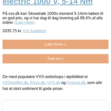
electric 1000 V, 5-14 Nm
På vvs.dk kan Skruetræk 1000v moment 5-14nm købes til
en god pris, og vi har dag til dag levering på 99,4% af alle
ordrer.
(Læs mere)
2035.75
kr.
(Vis fragtpris)
Læs mere »
Køb nu »
De mest populære VVS-webshops i øjeblikket er
VVSproffen.dk
,
Elvvs.dk
,
VVS.dk
og
Frishop.dk
, som alle
har et stort sortiment til gode priser.