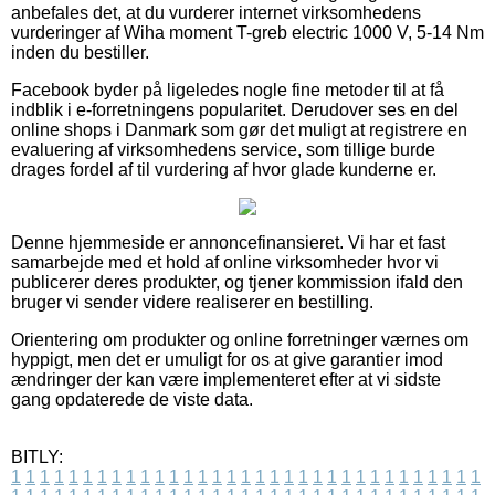
anbefales det, at du vurderer internet virksomhedens
vurderinger af Wiha moment T-greb electric 1000 V, 5-14 Nm
inden du bestiller.
Facebook byder på ligeledes nogle fine metoder til at få
indblik i e-forretningens popularitet. Derudover ses en del
online shops i Danmark som gør det muligt at registrere en
evaluering af virksomhedens service, som tillige burde
drages fordel af til vurdering af hvor glade kunderne er.
Denne hjemmeside er annoncefinansieret. Vi har et fast
samarbejde med et hold af online virksomheder hvor vi
publicerer deres produkter, og tjener kommission ifald den
bruger vi sender videre realiserer en bestilling.
Orientering om produkter og online forretninger værnes om
hyppigt, men det er umuligt for os at give garantier imod
ændringer der kan være implementeret efter at vi sidste
gang opdaterede de viste data.
BITLY:
1
1
1
1
1
1
1
1
1
1
1
1
1
1
1
1
1
1
1
1
1
1
1
1
1
1
1
1
1
1
1
1
1