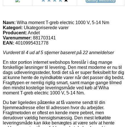
Navn:
Wiha moment T-greb electric 1000 V, 5-14 Nm
Kategori:
Ukategoriserede varer
Producent:
Andet
Varenummer:
881703141
EAN:
4010995431778
Vurderet til
4
ud af 5 stjerner baseret på
22
anmeldelser
En stor portion internet webshops foreslår i dag mange
forskellige løsninger til levering. Den mest moderne er nu til
dags udleveringssteder, fordi det så er super fleksibelt for dig
at kunne hente de nyindkøbte varer når det passer dig bedst.
Fragttypen er nemlig rigtig smart, samt mange gange tilmed
den mindst kostelige leveringsmåde ved køb af Wiha
moment T-greb electric 1000 V, 5-14 Nm.
Du bør ligeledes påtænke at få varerne sendt til din
hjemmeadresse eller til adressen hvor du arbejder.
Fragtmetoden er oftest en kende mere pebret, men
derudover vældig hensigtsmæssig. Den mest letkøbte
leveringsmåde kan ikke benægtes at være selv at hente