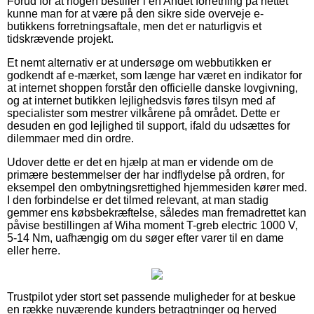
Forud for at nogen bestiller i en Andet forretning på nettet
kunne man for at være på den sikre side overveje e-
butikkens forretningsaftale, men det er naturligvis et
tidskrævende projekt.
Et nemt alternativ er at undersøge om webbutikken er
godkendt af e-mærket, som længe har været en indikator for
at internet shoppen forstår den officielle danske lovgivning,
og at internet butikken lejlighedsvis føres tilsyn med af
specialister som mestrer vilkårene på området. Dette er
desuden en god lejlighed til support, ifald du udsættes for
dilemmaer med din ordre.
Udover dette er det en hjælp at man er vidende om de
primære bestemmelser der har indflydelse på ordren, for
eksempel den ombytningsrettighed hjemmesiden kører med.
I den forbindelse er det tilmed relevant, at man stadig
gemmer ens købsbekræftelse, således man fremadrettet kan
påvise bestillingen af Wiha moment T-greb electric 1000 V,
5-14 Nm, uafhængig om du søger efter varer til en dame
eller herre.
Trustpilot yder stort set passende muligheder for at beskue
en række nuværende kunders betragtninger og herved