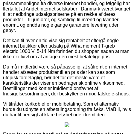
prissammenligne fra diverse internet handler, og følgelig har
flertallet af Andet internet selskaber i Danmark været tvunget
til at nedbringe udsalgspriserne på en række af deres
produkter – til juniorer, og samtidig til mænd og kvinder –
enormt, og endda nogle gange garantere levering uden
gebyr.
Det kan til hver en tid vise sig rentabelt at eftergå nogle
internet butikker efter udsalg på Wiha moment T-greb
electric 1000 V, 5-14 Nm forinden du shopper, sådan at man
ikke er i tvivl om at antage den mest betalelige pris.
Du må imidlertid være så påpasselig, at såfremt en internet
handler afsætter produkter til en pris der kan ses som
utopisk fordelagtig, bør det for det meste være et
karakteristika der viser en bedragerisk online virksomhed.
Bestillinger med kort er imidlertid omfavnet af
Indsigelsesordningen, der beskytter en imod falske e-shops.
Vi tilråder kortkøb eller mobilbetaling. Som et alternativ
burde du udnytte en afbetalingsordning fra f.eks. ViaBill, hvis
du har til hensigt at klare beløbet ude i fremtiden.