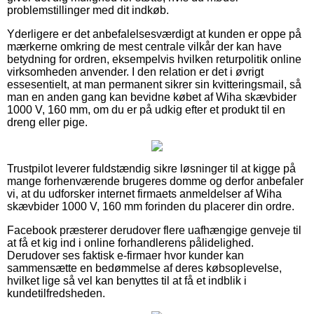
problemstillinger med dit indkøb.
Yderligere er det anbefalelsesværdigt at kunden er oppe på
mærkerne omkring de mest centrale vilkår der kan have
betydning for ordren, eksempelvis hvilken returpolitik online
virksomheden anvender. I den relation er det i øvrigt
essesentielt, at man permanent sikrer sin kvitteringsmail, så
man en anden gang kan bevidne købet af Wiha skævbider
1000 V, 160 mm, om du er på udkig efter et produkt til en
dreng eller pige.
Trustpilot leverer fuldstændig sikre løsninger til at kigge på
mange forhenværende brugeres domme og derfor anbefaler
vi, at du udforsker internet firmaets anmeldelser af Wiha
skævbider 1000 V, 160 mm forinden du placerer din ordre.
Facebook præsterer derudover flere uafhængige genveje til
at få et kig ind i online forhandlerens pålidelighed.
Derudover ses faktisk e-firmaer hvor kunder kan
sammensætte en bedømmelse af deres købsoplevelse,
hvilket lige så vel kan benyttes til at få et indblik i
kundetilfredsheden.