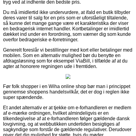
tryg ved at indhente den bedste pris.
Du må imidlertid ikke undervurdere, at ifald en butik tilbyder
deres varer til salg for en pris som er uforståeligt tiltalende,
så kunne det mange gange være et karakteristika der viser
en bedragerisk internet handler. Kortbetalinger er imidlertid
dækket ind under en forordning, som værner dig som kunde
overfor bedrageriske e-forretninger.
Generelt foreslår vi bestillinger med kort eller betalinger med
mobilen. Som en alternativ mulighed bør du benytte en
afdragsløsning som for eksempel ViaBill, i tilfælde af at du
agter at honorere regningen ude i fremtiden.
Før folk shopper i en Wiha online shop bør man i princippet
gennemse shoppens handelsvilkår, det er dog i reglen ikke
super spændende.
Et andet alternativ er at tjekke om e-forhandleren er medlem
af e-mærke ordningen, hvilket almindeligvis er en
tilkendegivelse af at e-forhandleren følger gældende dansk
lovgivning, og at webbutikken undertiden besigtiges af
sagkyndige som forstår de gældende regulativer. Derudover
giver det dig mulighed for støtte, hvis du møder