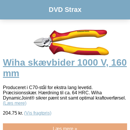
DVD Strax
Wiha skævbider 1000 V, 160
mm
Produceret i C70-stål for ekstra lang levetid.
Præcisionsskær. Hærdning til ca. 64 HRC. Wiha
DynamicJoint® sikrer pænt snit samt optimal kraftoverførsel.
(Læs mere)
204.75
kr.
(Vis fragtpris)
Læs mere »