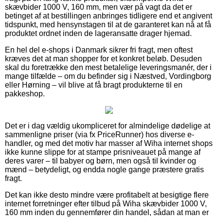
skævbider 1000 V, 160 mm, men vær på vagt da det er
betinget af at bestillingen anbringes tidligere end et angivent
tidspunkt, med hensynstagen til at de garanteret kan nå at få
produktet ordnet inden de lageransatte drager hjemad.
En hel del e-shops i Danmark sikrer fri fragt, men oftest
kræves det at man shopper for et konkret beløb. Desuden
skal du foretrække den mest betalelige leveringsmanér, der i
mange tilfælde – om du befinder sig i Næstved, Vordingborg
eller Hørning – vil blive at få bragt produkterne til en
pakkeshop.
Det er i dag vældig ukompliceret for almindelige dødelige at
sammenligne priser (via fx PriceRunner) hos diverse e-
handler, og med det motiv har masser af Wiha internet shops
ikke kunne slippe for at stampe prisniveauet på mange af
deres varer – til babyer og børn, men også til kvinder og
mænd – betydeligt, og endda nogle gange præstere gratis
fragt.
Det kan ikke desto mindre være profitabelt at besigtige flere
internet forretninger efter tilbud på Wiha skævbider 1000 V,
160 mm inden du gennemfører din handel, sådan at man er