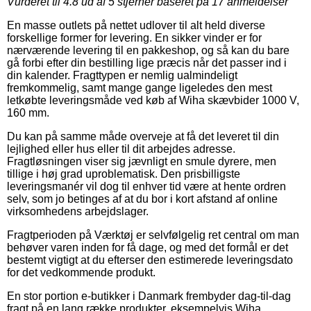
Vurderet til
4.8
ud af 5 stjerner baseret på
17
anmeldelser
En masse outlets på nettet udlover til alt held diverse
forskellige former for levering. En sikker vinder er for
nærværende levering til en pakkeshop, og så kan du bare
gå forbi efter din bestilling lige præcis når det passer ind i
din kalender. Fragttypen er nemlig ualmindeligt
fremkommelig, samt mange gange ligeledes den mest
letkøbte leveringsmåde ved køb af Wiha skævbider 1000 V,
160 mm.
Du kan på samme måde overveje at få det leveret til din
lejlighed eller hus eller til dit arbejdes adresse.
Fragtløsningen viser sig jævnligt en smule dyrere, men
tillige i høj grad uproblematisk. Den prisbilligste
leveringsmanér vil dog til enhver tid være at hente ordren
selv, som jo betinges af at du bor i kort afstand af online
virksomhedens arbejdslager.
Fragtperioden på Værktøj er selvfølgelig ret central om man
behøver varen inden for få dage, og med det formål er det
bestemt vigtigt at du efterser den estimerede leveringsdato
for det vedkommende produkt.
En stor portion e-butikker i Danmark frembyder dag-til-dag
fragt på en lang række produkter, eksempelvis Wiha