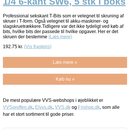
1/4 6-kant SW6, 5 stk i boks
Professional sekskant T-Bits som er velegnet til skruning af
skruer i T-form. Også velegnet til akku-maskiner- og
slagskruetrækkere.Tidligere var det ikke tydeligt ved køb af
bits, hvilke bits der passede til hvilke opgaver. Her er det
skruen der bestemme
(Læs mere)
192.75
kr.
(Vis fragtpris)
Læs mere »
Køb nu »
De mest populære VVS-webshops i øjeblikket er
VVSproffen.dk
,
Elvvs.dk
,
VVS.dk
og
Frishop.dk
, som alle
har et stort sortiment til gode priser.