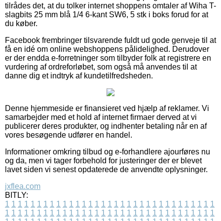
tilrådes det, at du tolker internet shoppens omtaler af Wiha T-
slagbits 25 mm blå 1/4 6-kant SW6, 5 stk i boks forud for at
du køber.
Facebook frembringer tilsvarende fuldt ud gode genveje til at
få en idé om online webshoppens pålidelighed. Derudover
er der endda e-forretninger som tilbyder folk at registrere en
vurdering af ordreforløbet, som også må anvendes til at
danne dig et indtryk af kundetilfredsheden.
Denne hjemmeside er finansieret ved hjælp af reklamer. Vi
samarbejder med et hold af internet firmaer derved at vi
publicerer deres produkter, og indhenter betaling når en af
vores besøgende udfører en handel.
Informationer omkring tilbud og e-forhandlere ajourføres nu
og da, men vi tager forbehold for justeringer der er blevet
lavet siden vi senest opdaterede de anvendte oplysninger.
jxflea.com
BITLY:
1
1
1
1
1
1
1
1
1
1
1
1
1
1
1
1
1
1
1
1
1
1
1
1
1
1
1
1
1
1
1
1
1
1
1
1
1
1
1
1
1
1
1
1
1
1
1
1
1
1
1
1
1
1
1
1
1
1
1
1
1
1
1
1
1
1