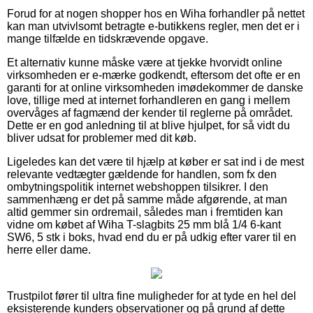
Forud for at nogen shopper hos en Wiha forhandler på nettet
kan man utvivlsomt betragte e-butikkens regler, men det er i
mange tilfælde en tidskrævende opgave.
Et alternativ kunne måske være at tjekke hvorvidt online
virksomheden er e-mærke godkendt, eftersom det ofte er en
garanti for at online virksomheden imødekommer de danske
love, tillige med at internet forhandleren en gang i mellem
overvåges af fagmænd der kender til reglerne på området.
Dette er en god anledning til at blive hjulpet, for så vidt du
bliver udsat for problemer med dit køb.
Ligeledes kan det være til hjælp at køber er sat ind i de mest
relevante vedtægter gældende for handlen, som fx den
ombytningspolitik internet webshoppen tilsikrer. I den
sammenhæng er det på samme måde afgørende, at man
altid gemmer sin ordremail, således man i fremtiden kan
vidne om købet af Wiha T-slagbits 25 mm blå 1/4 6-kant
SW6, 5 stk i boks, hvad end du er på udkig efter varer til en
herre eller dame.
Trustpilot fører til ultra fine muligheder for at tyde en hel del
eksisterende kunders observationer og på grund af dette