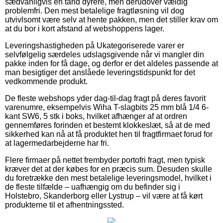
sædvanligvis en tand dyrere, men derudover vældig
problemfri. Den mest betalelige fragtløsning vil dog
utvivlsomt være selv at hente pakken, men det stiller krav om
at du bor i kort afstand af webshoppens lager.
Leveringshastigheden på Ukategoriserede varer er
selvfølgelig særdeles udslagsgivende når vi mangler din
pakke inden for få dage, og derfor er det aldeles passende at
man besigtiger det anslåede leveringstidspunkt for det
vedkommende produkt.
De fleste webshops yder dag-til-dag fragt på deres favorit
varenumre, eksempelvis Wiha T-slagbits 25 mm blå 1/4 6-
kant SW6, 5 stk i boks, hvilket afhænger af at ordren
gennemføres forinden et bestemt klokkeslæt, så at de med
sikkerhed kan nå at få produktet hen til fragtfirmaet forud for
at lagermedarbejderne har fri.
Flere firmaer på nettet frembyder portofri fragt, men typisk
kræver det at der købes for en præcis sum. Desuden skulle
du foretrække den mest betalelige leveringsmodel, hvilket i
de fleste tilfælde – uafhængig om du befinder sig i
Holstebro, Skanderborg eller Lystrup – vil være at få kørt
produkterne til et afhentningssted.