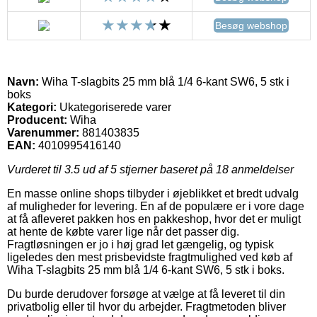
Besøg webshop
Navn:
Wiha T-slagbits 25 mm blå 1/4 6-kant SW6, 5 stk i
boks
Kategori:
Ukategoriserede varer
Producent:
Wiha
Varenummer:
881403835
EAN:
4010995416140
Vurderet til
3.5
ud af 5 stjerner baseret på
18
anmeldelser
En masse online shops tilbyder i øjeblikket et bredt udvalg
af muligheder for levering. En af de populære er i vore dage
at få afleveret pakken hos en pakkeshop, hvor det er muligt
at hente de købte varer lige når det passer dig.
Fragtløsningen er jo i høj grad let gængelig, og typisk
ligeledes den mest prisbevidste fragtmulighed ved køb af
Wiha T-slagbits 25 mm blå 1/4 6-kant SW6, 5 stk i boks.
Du burde derudover forsøge at vælge at få leveret til din
privatbolig eller til hvor du arbejder. Fragtmetoden bliver