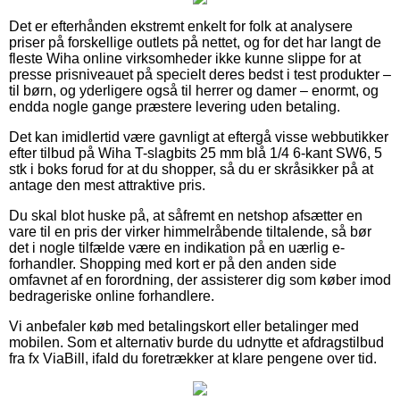
Det er efterhånden ekstremt enkelt for folk at analysere
priser på forskellige outlets på nettet, og for det har langt de
fleste Wiha online virksomheder ikke kunne slippe for at
presse prisniveauet på specielt deres bedst i test produkter –
til børn, og yderligere også til herrer og damer – enormt, og
endda nogle gange præstere levering uden betaling.
Det kan imidlertid være gavnligt at eftergå visse webbutikker
efter tilbud på Wiha T-slagbits 25 mm blå 1/4 6-kant SW6, 5
stk i boks forud for at du shopper, så du er skråsikker på at
antage den mest attraktive pris.
Du skal blot huske på, at såfremt en netshop afsætter en
vare til en pris der virker himmelråbende tiltalende, så bør
det i nogle tilfælde være en indikation på en uærlig e-
forhandler. Shopping med kort er på den anden side
omfavnet af en forordning, der assisterer dig som køber imod
bedrageriske online forhandlere.
Vi anbefaler køb med betalingskort eller betalinger med
mobilen. Som et alternativ burde du udnytte et afdragstilbud
fra fx ViaBill, ifald du foretrækker at klare pengene over tid.