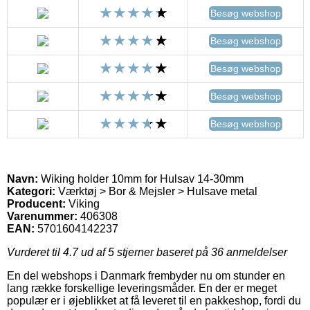
Besøg webshop
Besøg webshop
Besøg webshop
Besøg webshop
Besøg webshop
Navn:
Wiking holder 10mm for Hulsav 14-30mm
Kategori:
Værktøj > Bor & Mejsler > Hulsave metal
Producent:
Viking
Varenummer:
406308
EAN:
5701604142237
Vurderet til
4.7
ud af 5 stjerner baseret på
36
anmeldelser
En del webshops i Danmark frembyder nu om stunder en
lang række forskellige leveringsmåder. En der er meget
populær er i øjeblikket at få leveret til en pakkeshop, fordi du