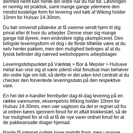
dermed nemt kan hente din ordre når du har tid. Løsningen
er nemlig ret praktisk, samt mange gange ydermere den
mindst kostelige form for levering ved køb af Wiking holder
10mm for Hulsav 14-30mm.
Du bør omvendt påtænke at få varerne sendt hjem til dig
privat eller til hvor du arbejder. Denne viser sig mange
gange lidt dyrere, men endvidere rigtig ukompliceret. Den
billigste leveringsform vil dog i de fleste tilfælde være at du
selv henter pakken, men den mulighed betinges af at du
fysisk befinder dig nærved webshoppens arbejdslager.
Leveringstidspunktet på Værktøj > Bor & Mejsler > Hulsave
metal kan vise sig at være yderst vital forudsat man behøver
din ordre lige om lidt, så derfor er det uden tvivl centralt at du
checker den forventede leveringsdato på den respektive
vare.
En hel del e-handler frembyder dag-til-dag levering på en
række varenumre, eksempelvis Wiking holder 10mm for
Hulsav 14-30mm, men vær vagtsom da det er regnet ud fra
at ordren køres igennem forud for et aftalt klokkeslæt, så de
har mulighed for at nå at få de nye varer ordnet forud for at
de pakkeansatte drager hjemad.
Nogle få internet outlets lover portofri fragt, men i mange