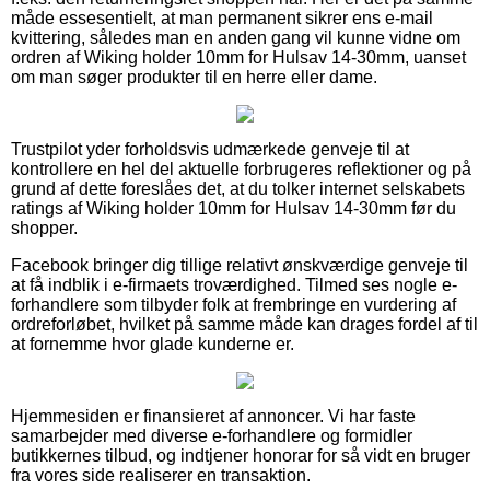
måde essesentielt, at man permanent sikrer ens e-mail
kvittering, således man en anden gang vil kunne vidne om
ordren af Wiking holder 10mm for Hulsav 14-30mm, uanset
om man søger produkter til en herre eller dame.
Trustpilot yder forholdsvis udmærkede genveje til at
kontrollere en hel del aktuelle forbrugeres reflektioner og på
grund af dette foreslåes det, at du tolker internet selskabets
ratings af Wiking holder 10mm for Hulsav 14-30mm før du
shopper.
Facebook bringer dig tillige relativt ønskværdige genveje til
at få indblik i e-firmaets troværdighed. Tilmed ses nogle e-
forhandlere som tilbyder folk at frembringe en vurdering af
ordreforløbet, hvilket på samme måde kan drages fordel af til
at fornemme hvor glade kunderne er.
Hjemmesiden er finansieret af annoncer. Vi har faste
samarbejder med diverse e-forhandlere og formidler
butikkernes tilbud, og indtjener honorar for så vidt en bruger
fra vores side realiserer en transaktion.