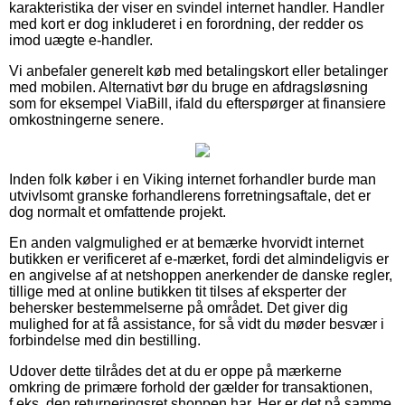
karakteristika der viser en svindel internet handler. Handler
med kort er dog inkluderet i en forordning, der redder os
imod uægte e-handler.
Vi anbefaler generelt køb med betalingskort eller betalinger
med mobilen. Alternativt bør du bruge en afdragsløsning
som for eksempel ViaBill, ifald du efterspørger at finansiere
omkostningerne senere.
Inden folk køber i en Viking internet forhandler burde man
utvivlsomt granske forhandlerens forretningsaftale, det er
dog normalt et omfattende projekt.
En anden valgmulighed er at bemærke hvorvidt internet
butikken er verificeret af e-mærket, fordi det almindeligvis er
en angivelse af at netshoppen anerkender de danske regler,
tillige med at online butikken tit tilses af eksperter der
behersker bestemmelserne på området. Det giver dig
mulighed for at få assistance, for så vidt du møder besvær i
forbindelse med din bestilling.
Udover dette tilrådes det at du er oppe på mærkerne
omkring de primære forhold der gælder for transaktionen,
f.eks. den returneringsret shoppen har. Her er det på samme