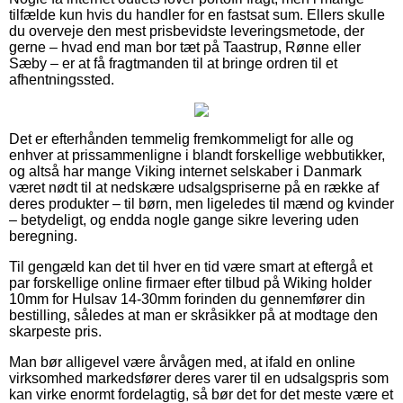
tilfælde kun hvis du handler for en fastsat sum. Ellers skulle
du overveje den mest prisbevidste leveringsmetode, der
gerne – hvad end man bor tæt på Taastrup, Rønne eller
Sæby – er at få fragtmanden til at bringe ordren til et
afhentningssted.
Det er efterhånden temmelig fremkommeligt for alle og
enhver at prissammenligne i blandt forskellige webbutikker,
og altså har mange Viking internet selskaber i Danmark
været nødt til at nedskære udsalgspriserne på en række af
deres produkter – til børn, men ligeledes til mænd og kvinder
– betydeligt, og endda nogle gange sikre levering uden
beregning.
Til gengæld kan det til hver en tid være smart at eftergå et
par forskellige online firmaer efter tilbud på Wiking holder
10mm for Hulsav 14-30mm forinden du gennemfører din
bestilling, således at man er skråsikker på at modtage den
skarpeste pris.
Man bør alligevel være årvågen med, at ifald en online
virksomhed markedsfører deres varer til en udsalgspris som
kan virke enormt fordelagtig, så bør det for det meste være et