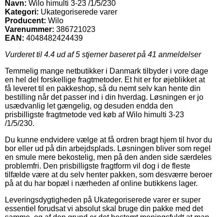
Navn:
Wilo himulti 3-23 /1/5/230
Kategori:
Ukategoriserede varer
Producent:
Wilo
Varenummer:
386721023
EAN:
4048482424439
Vurderet til
4.4
ud af 5 stjerner baseret på
41
anmeldelser
Temmelig mange netbutikker i Danmark tilbyder i vore dage
en hel del forskellige fragtmetoder. Et hit er for øjeblikket at
få leveret til en pakkeshop, så du nemt selv kan hente din
bestilling når det passer ind i din hverdag. Løsningen er jo
usædvanlig let gængelig, og desuden endda den
prisbilligste fragtmetode ved køb af Wilo himulti 3-23
/1/5/230.
Du kunne endvidere vælge at få ordren bragt hjem til hvor du
bor eller ud på din arbejdsplads. Løsningen bliver som regel
en smule mere bekostelig, men på den anden side særdeles
problemfri. Den prisbilligste fragtform vil dog i de fleste
tilfælde være at du selv henter pakken, som desværre beroer
på at du har bopæl i nærheden af online butikkens lager.
Leveringsdygtigheden på Ukategoriserede varer er super
essentiel forudsat vi absolut skal bruge din pakke med det