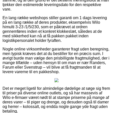
samme, og af den grund er det bestemt meningsfuldt at man
tjekker den estimerede leveringsdato for den respektive
vare.
En lang række webshops stiller garanti om 1 dags levering
på en lang række af deres produkter, eksempelvis Wilo
himulti 3-23 /1/5/230, som er påkrævet at ordren
gennemføres inden et konkret klokkeslæt, således at de
med sikkerhed kan nå at få pakken pakket inden
logistikpersonalet holder fyraften.
Nogle online virksomheder garanterer fragt uden beregning,
men typisk kræves det at du bestiller for en præcis sum. I
øvrigt burde man vælge den prisbilligste fragtmulighed, der i
mange tilfælde – uden hensyn til om man er nær Randers,
Farum eller Svenstrup – vil blive at få fragtmanden til at
levere varerne til en pakkeshop.
Det er meget ligetil for almindelige dødelige at søge sig frem
til priser på diverse online outlets, og så har massevis af
Wilo e-firmaer været nødt til at stampe priserne på mange af
deres varer – til piger og drenge, og desuden også til damer
og herrer – kolossalt, og endda nogle gange yde fragt uden
betaling.