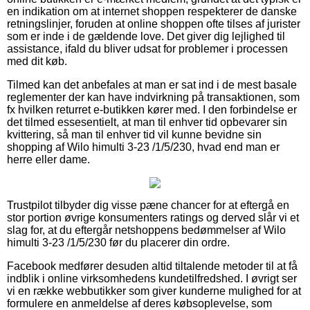
en indikation om at internet shoppen respekterer de danske
retningslinjer, foruden at online shoppen ofte tilses af jurister
som er inde i de gældende love. Det giver dig lejlighed til
assistance, ifald du bliver udsat for problemer i processen
med dit køb.
Tilmed kan det anbefales at man er sat ind i de mest basale
reglementer der kan have indvirkning på transaktionen, som
fx hvilken returret e-butikken kører med. I den forbindelse er
det tilmed essesentielt, at man til enhver tid opbevarer sin
kvittering, så man til enhver tid vil kunne bevidne sin
shopping af Wilo himulti 3-23 /1/5/230, hvad end man er
herre eller dame.
Trustpilot tilbyder dig visse pæne chancer for at eftergå en
stor portion øvrige konsumenters ratings og derved slår vi et
slag for, at du eftergår netshoppens bedømmelser af Wilo
himulti 3-23 /1/5/230 før du placerer din ordre.
Facebook medfører desuden altid tiltalende metoder til at få
indblik i online virksomhedens kundetilfredshed. I øvrigt ser
vi en række webbutikker som giver kunderne mulighed for at
formulere en anmeldelse af deres købsoplevelse, som