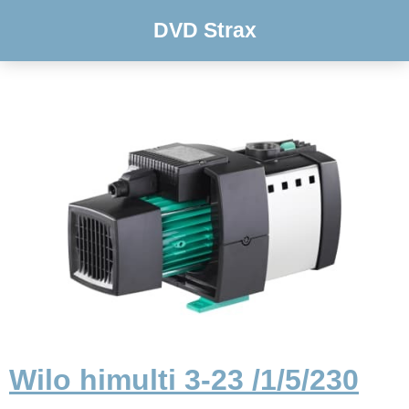
DVD Strax
Wilo himulti 3-23 /1/5/230