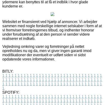
ydermere kan benyttes til at få et indblik i hvor glade
kunderne er.
Websitet er finansieret ved hjælp af annoncer. Vi arbejder
sammen med nogle forskellige internet selskaber i form af at
vi fremviser forretningernes tilbud, og indhenter honorar
under forudsætning af at den person vi sender videre
realiserer et indkøb.
Vejledning omkring varer og forretninger på nettet
opretholdes nu og da, men vi giver ingen garanti imod
modifikationer der eventuelt er udført siden vi sidst
opdaterede vores informationer.
BITLY:
1
1
1
1
1
1
1
1
1
1
1
1
1
1
1
1
1
1
1
1
1
1
1
1
1
1
1
1
1
1
1
1
1
1
1
1
1
1
1
1
1
1
1
1
1
1
1
1
1
1
1
1
1
1
1
1
1
1
1
1
1
1
1
1
1
1
1
1
1
1
1
1
1
1
1
1
1
1
1
1
1
1
1
1
1
1
1
1
1
1
1
1
1
1
1
1
1
1
1
1
SPOTIFY:
1
1
1
1
1
1
1
1
1
1
1
1
1
1
1
1
1
1
1
1
1
1
1
1
1
1
1
1
1
1
1
1
1
1
1
1
1
1
1
1
1
1
1
1
1
1
1
1
1
1
1
1
1
1
1
1
1
1
1
1
1
1
1
1
1
1