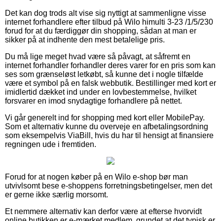
Det kan dog trods alt vise sig nyttigt at sammenligne visse
internet forhandlere efter tilbud på Wilo himulti 3-23 /1/5/230
forud for at du færdiggør din shopping, sådan at man er
sikker på at indhente den mest betalelige pris.
Du må lige meget hvad være så påvagt, at såfremt en
internet forhandler forhandler deres varer for en pris som kan
ses som grænseløst letkøbt, så kunne det i nogle tilfælde
være et symbol på en falsk webbutik. Bestillinger med kort er
imidlertid dækket ind under en lovbestemmelse, hvilket
forsvarer en imod snydagtige forhandlere på nettet.
Vi går generelt ind for shopping med kort eller MobilePay.
Som et alternativ kunne du overveje en afbetalingsordning
som eksempelvis ViaBill, hvis du har til hensigt at finansiere
regningen ude i fremtiden.
Forud for at nogen køber på en Wilo e-shop bør man
utvivlsomt bese e-shoppens forretningsbetingelser, men det
er gerne ikke særlig morsomt.
Et nemmere alternativ kan derfor være at efterse hvorvidt
online butikken er e-mærket medlem, grundet at det typisk er