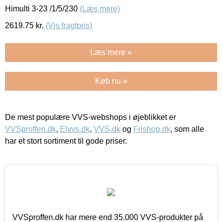
Himulti 3-23 /1/5/230
(Læs mere)
2619.75
kr.
(Vis fragtpris)
Læs mere »
Køb nu »
De mest populære VVS-webshops i øjeblikket er
VVSproffen.dk
,
Elvvs.dk
,
VVS.dk
og
Frishop.dk
, som alle
har et stort sortiment til gode priser.
VVSproffen.dk har mere end 35.000 VVS-produkter på