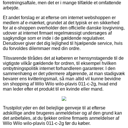
forretningsaftale, men det er i mange tilfælde et omfattende
arbejde.
Et andet forslag er at efterse om internet webshoppen er
medlem af e-mærket, grundet at det typisk er en sikkerhed
for at e-shoppen overholder den officielle danske lovgivning,
udover at internet firmaet regelmæssigt undersøges af
sagkyndige som er inde i de gældende regulativer.
Derudover giver det dig lejlighed til hjælpende service, hvis
du forvoldes dilemmaer med din ordre.
Tilsvarende tilrådes det at køberen er hensynstagende til de
vigtigste vilkår gældende for ordren, til eksempel hvilken
ombytningspolitik internet forhandleren garanterer. I den
sammenhæng er det ydermere afgørende, at man stadigvæk
bevarer ens kvitteringsmail, så man altid vil kunne bevidne
sin shopping af Wilo Wilo wilo-plavis 011-c-2g, hvad end
man leder efter et produkt til en kvinde eller mand.
Trustpilot yder en del belejlige genveje til at efterse
adskillige andre brugeres anmeldelser og af den grund kan
det anbefales, at du tjekker online firmaets anmeldelser af
Wilo Wilo wilo-plavis 011-c-2g før du køber.