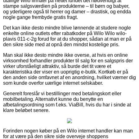
utallige Wilo firmaer på nettet fundet det nødvendigt at
stampe salgsværdien på produkterne – til børn og babyer,
og yderligere også til herrer og damer – drastisk, og endda
nogle gange frembyde gratis fragt.
Det kan ikke desto mindre blive lønnende at studere nogle
enkelte online outlets efter rabatkoder på Wilo Wilo wilo-
plavis 011-c-2g forud for at du shopper, sådan at man er på
den sikre side med at opnå den mindst kostelige pris.
Man skal ikke desto mindre ikke overse, at hvis en online
virksomhed forhandler produkter til salg for en salgspris der
virker uforståeligt attraktiv, så burde det tit være et
karakteristika der viser en uoprigtig e-butik. Kortkøb er på
den anden side omfavnet af en anordning, hvilket værner dig
som kunde overfor uærlige internet selskaber.
Generelt foreslår vi bestillinger med betalingskort eller
mobilbetaling. Alternativt kunne du benytte en
afbetalingsordning som f.eks. ViaBill, hvis du har i sinde at
klare beløbet senere.
Forinden nogen køber på en Wilo internet handler kan man
for at være på den sikre side overveje shoppens