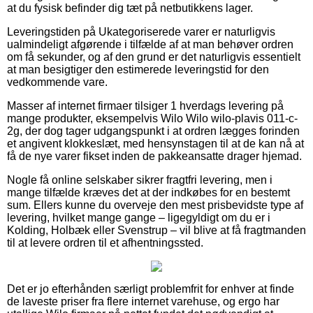
at du fysisk befinder dig tæt på netbutikkens lager.
Leveringstiden på Ukategoriserede varer er naturligvis
ualmindeligt afgørende i tilfælde af at man behøver ordren
om få sekunder, og af den grund er det naturligvis essentielt
at man besigtiger den estimerede leveringstid for den
vedkommende vare.
Masser af internet firmaer tilsiger 1 hverdags levering på
mange produkter, eksempelvis Wilo Wilo wilo-plavis 011-c-
2g, der dog tager udgangspunkt i at ordren lægges forinden
et angivent klokkeslæt, med hensynstagen til at de kan nå at
få de nye varer fikset inden de pakkeansatte drager hjemad.
Nogle få online selskaber sikrer fragtfri levering, men i
mange tilfælde kræves det at der indkøbes for en bestemt
sum. Ellers kunne du overveje den mest prisbevidste type af
levering, hvilket mange gange – ligegyldigt om du er i
Kolding, Holbæk eller Svenstrup – vil blive at få fragtmanden
til at levere ordren til et afhentningssted.
Det er jo efterhånden særligt problemfrit for enhver at finde
de laveste priser fra flere internet varehuse, og ergo har