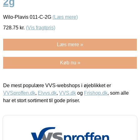
2g
Wilo-Plavis 011-C-2G
(Læs mere)
728.75
kr.
(Vis fragtpris)
Læs mere »
Køb nu »
De mest populære VVS-webshops i øjeblikket er
VVSproffen.dk
,
Elvvs.dk
,
VVS.dk
og
Frishop.dk
, som alle
har et stort sortiment til gode priser.