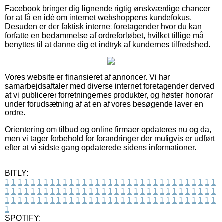
Facebook bringer dig lignende rigtig ønskværdige chancer
for at få en idé om internet webshoppens kundefokus.
Desuden er der faktisk internet foretagender hvor du kan
forfatte en bedømmelse af ordreforløbet, hvilket tillige må
benyttes til at danne dig et indtryk af kundernes tilfredshed.
Vores website er finansieret af annoncer. Vi har
samarbejdsaftaler med diverse internet foretagender derved
at vi publicerer forretningernes produkter, og høster honorar
under forudsætning af at en af vores besøgende laver en
ordre.
Orientering om tilbud og online firmaer opdateres nu og da,
men vi tager forbehold for forandringer der muligvis er udført
efter at vi sidste gang opdaterede sidens informationer.
BITLY:
1
1
1
1
1
1
1
1
1
1
1
1
1
1
1
1
1
1
1
1
1
1
1
1
1
1
1
1
1
1
1
1
1
1
1
1
1
1
1
1
1
1
1
1
1
1
1
1
1
1
1
1
1
1
1
1
1
1
1
1
1
1
1
1
1
1
1
1
1
1
1
1
1
1
1
1
1
1
1
1
1
1
1
1
1
1
1
1
1
1
1
1
1
1
1
1
1
1
1
1
SPOTIFY: