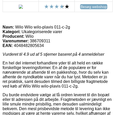
Besøg webshop
Navn:
Wilo Wilo wilo-plavis 011-c-2g
Kategori:
Ukategoriserede varer
Producent:
Wilo
Varenummer:
386709311
EAN:
4048482805634
Vurderet til
4.9
ud af 5 stjerner baseret på
4
anmeldelser
En hel del internet forhandlere yder til alt held en række
forskellige leveringsformer. En af de populære er for
nærværende at afsende til en pakkeshop, hvor du selv kan
afhente de nyindkøbte varer når du har lyst. Metoden er jo
ret praktisk, samt desuden tilmed den billigste fragtmetode
ved køb af Wilo Wilo wilo-plavis 011-c-2g.
Du burde endvidere vælge at få ordren leveret til din bopæl
eller til adressen på dit arbejde. Fragtmetoden er jævnligt en
lille smule mindre prisbillig, men desuden ualmindeligt
bekvem. Den mest prisbevidste metode til levering kan ikke
modsiges at være at hente varerne selv, hvilket afhænger af