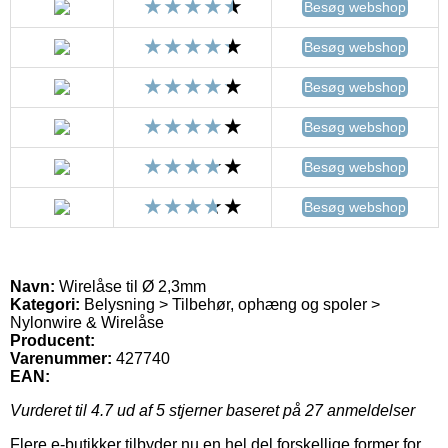
Besøg webshop
Besøg webshop
Besøg webshop
Besøg webshop
Besøg webshop
Besøg webshop
Navn:
Wirelåse til Ø 2,3mm
Kategori:
Belysning > Tilbehør, ophæng og spoler >
Nylonwire & Wirelåse
Producent:
Varenummer:
427740
EAN:
Vurderet til
4.7
ud af 5 stjerner baseret på
27
anmeldelser
Flere e-butikker tilbyder nu en hel del forskellige former for