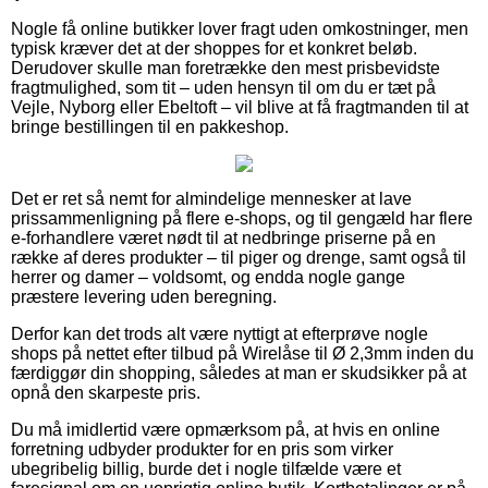
Nogle få online butikker lover fragt uden omkostninger, men
typisk kræver det at der shoppes for et konkret beløb.
Derudover skulle man foretrække den mest prisbevidste
fragtmulighed, som tit – uden hensyn til om du er tæt på
Vejle, Nyborg eller Ebeltoft – vil blive at få fragtmanden til at
bringe bestillingen til en pakkeshop.
Det er ret så nemt for almindelige mennesker at lave
prissammenligning på flere e-shops, og til gengæld har flere
e-forhandlere været nødt til at nedbringe priserne på en
række af deres produkter – til piger og drenge, samt også til
herrer og damer – voldsomt, og endda nogle gange
præstere levering uden beregning.
Derfor kan det trods alt være nyttigt at efterprøve nogle
shops på nettet efter tilbud på Wirelåse til Ø 2,3mm inden du
færdiggør din shopping, således at man er skudsikker på at
opnå den skarpeste pris.
Du må imidlertid være opmærksom på, at hvis en online
forretning udbyder produkter for en pris som virker
ubegribelig billig, burde det i nogle tilfælde være et