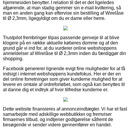
hjemmesiden benytter. I relation til det er det ligeledes
afgørende, at man stadig gemmer sin e-mail kvittering, så
man en anden gang kan eftervise sin bestilling af Wirelåse
til Ø 2,3mm, ligegyldigt om du er dame eller herre.
Trustpilot frembringer tilpas passende genveje til at blive
klogere på en række aktuelle køberes domme og af den
grund går vi ind for, at du vurderer online webshoppens
anmeldelser af Wirelåse til Ø 2,3mm inden du færdiggør din
shopping.
Facebook genererer lignende evigt fine muligheder for at få
indsigt i internet webshoppens kundefokus. Her er der en
del online forretninger som giver kunderne mulighed for at
levere en omtale af ordreforløbet, som også kan benyttes til
at danne dig et indtryk af hvor tilfredse kunderne er.
Dette website finansieres af annonceindtægter. Vi har et fast
samarbejde med adskillige webbutikker og fremviser
firmaernes tilbud, og indtjener godtgørelse såfremt de
besøgende vi sender videre gennemfører en handel.