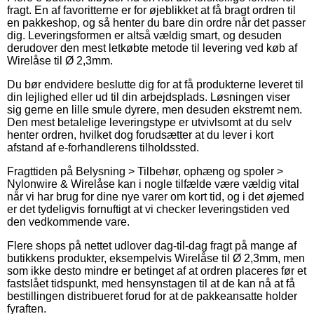
fragt. En af favoritterne er for øjeblikket at få bragt ordren til
en pakkeshop, og så henter du bare din ordre når det passer
dig. Leveringsformen er altså vældig smart, og desuden
derudover den mest letkøbte metode til levering ved køb af
Wirelåse til Ø 2,3mm.
Du bør endvidere beslutte dig for at få produkterne leveret til
din lejlighed eller ud til din arbejdsplads. Løsningen viser
sig gerne en lille smule dyrere, men desuden ekstremt nem.
Den mest betalelige leveringstype er utvivlsomt at du selv
henter ordren, hvilket dog forudsætter at du lever i kort
afstand af e-forhandlerens tilholdssted.
Fragttiden på Belysning > Tilbehør, ophæng og spoler >
Nylonwire & Wirelåse kan i nogle tilfælde være vældig vital
når vi har brug for dine nye varer om kort tid, og i det øjemed
er det tydeligvis fornuftigt at vi checker leveringstiden ved
den vedkommende vare.
Flere shops på nettet udlover dag-til-dag fragt på mange af
butikkens produkter, eksempelvis Wirelåse til Ø 2,3mm, men
som ikke desto mindre er betinget af at ordren placeres før et
fastslået tidspunkt, med hensynstagen til at de kan nå at få
bestillingen distribueret forud for at de pakkeansatte holder
fyraften.