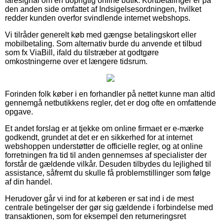
faresignal om en uoprigtig online butik. Kortbetalinger er på
den anden side omfattet af Indsigelsesordningen, hvilket
redder kunden overfor svindlende internet webshops.
Vi tilråder generelt køb med gængse betalingskort eller
mobilbetaling. Som alternativ burde du anvende et tilbud
som fx ViaBill, ifald du tilstræber at godtgøre
omkostningerne over et længere tidsrum.
Forinden folk køber i en forhandler på nettet kunne man altid
gennemgå netbutikkens regler, det er dog ofte en omfattende
opgave.
Et andet forslag er at tjekke om online firmaet er e-mærke
godkendt, grundet at det er en sikkerhed for at internet
webshoppen understøtter de officielle regler, og at online
forretningen fra tid til anden gennemses af specialister der
forstår de gældende vilkår. Desuden tilbydes du lejlighed til
assistance, såfremt du skulle få problemstillinger som følge
af din handel.
Herudover går vi ind for at køberen er sat ind i de mest
centrale betingelser der gør sig gældende i forbindelse med
transaktionen, som for eksempel den returneringsret