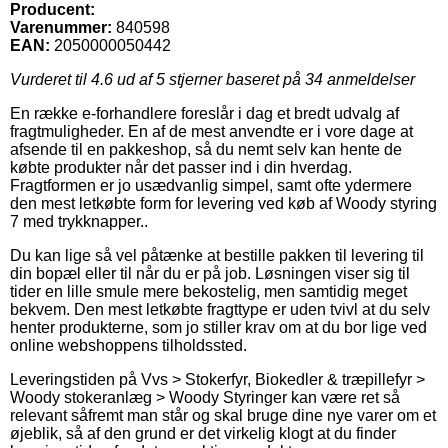
Producent:
Varenummer:
840598
EAN:
2050000050442
Vurderet til
4.6
ud af 5 stjerner baseret på
34
anmeldelser
En række e-forhandlere foreslår i dag et bredt udvalg af
fragtmuligheder. En af de mest anvendte er i vore dage at
afsende til en pakkeshop, så du nemt selv kan hente de
købte produkter når det passer ind i din hverdag.
Fragtformen er jo usædvanlig simpel, samt ofte ydermere
den mest letkøbte form for levering ved køb af Woody styring
7 med trykknapper..
Du kan lige så vel påtænke at bestille pakken til levering til
din bopæl eller til når du er på job. Løsningen viser sig til
tider en lille smule mere bekostelig, men samtidig meget
bekvem. Den mest letkøbte fragttype er uden tvivl at du selv
henter produkterne, som jo stiller krav om at du bor lige ved
online webshoppens tilholdssted.
Leveringstiden på Vvs > Stokerfyr, Biokedler & træpillefyr >
Woody stokeranlæg > Woody Styringer kan være ret så
relevant såfremt man står og skal bruge dine nye varer om et
øjeblik, så af den grund er det virkelig klogt at du finder