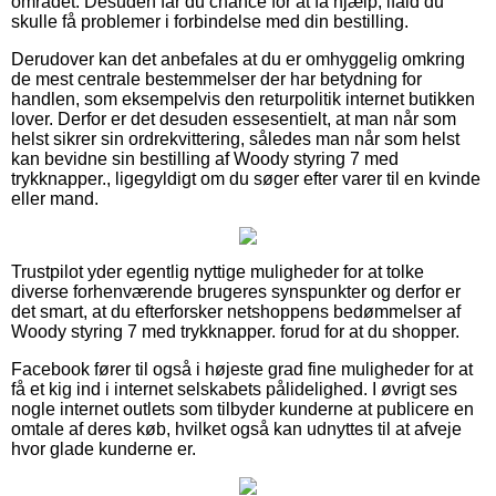
området. Desuden får du chance for at få hjælp, ifald du
skulle få problemer i forbindelse med din bestilling.
Derudover kan det anbefales at du er omhyggelig omkring
de mest centrale bestemmelser der har betydning for
handlen, som eksempelvis den returpolitik internet butikken
lover. Derfor er det desuden essesentielt, at man når som
helst sikrer sin ordrekvittering, således man når som helst
kan bevidne sin bestilling af Woody styring 7 med
trykknapper., ligegyldigt om du søger efter varer til en kvinde
eller mand.
Trustpilot yder egentlig nyttige muligheder for at tolke
diverse forhenværende brugeres synspunkter og derfor er
det smart, at du efterforsker netshoppens bedømmelser af
Woody styring 7 med trykknapper. forud for at du shopper.
Facebook fører til også i højeste grad fine muligheder for at
få et kig ind i internet selskabets pålidelighed. I øvrigt ses
nogle internet outlets som tilbyder kunderne at publicere en
omtale af deres køb, hvilket også kan udnyttes til at afveje
hvor glade kunderne er.