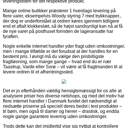
leveringstiden for det respektive produkt.
Mange online butikker præsterer 1 hverdags levering på
flere varer, eksempelvis Woody styring 7 med trykknapper.,
der dog er underforstået at ordren køres igennem tidligere
end et aftalt klokkeslæt, så de højst sandsynligt kan nå at få
de nye varer på posthuset forinden de lageransatte har
fyraften.
Nogle enkelte internet handler yder fragt uden omkostninger,
men i mange tilfælde er det forudsat at der handles for en
bestemt pris. I øvrigt må du vælge den prisbilligste
fragtløsning, som mange gange – hvad end du er nær
Taastrup, Varde eller Sorø – vil være at få fragtmanden til at
levere ordren til et afhentningssted.
Det er jo efterhånden vældig hensigtsmæssigt for os alle at
analysere priser hos diverse netshops, og med det motiv har
flere internet handler i Danmark fundet det nødvendigt at
nedsætte priserne på specielt deres bedst i test produkter –
til børn, men også til damer og herrer – drastisk, og endda
nogle gange garantere levering uden omkostninger.
Trods dette kan det imidlertid vise sig nyttigt at kontrollere