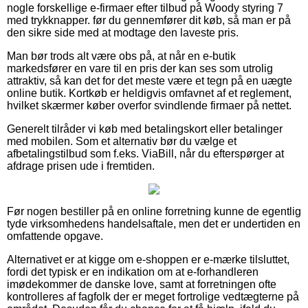
nogle forskellige e-firmaer efter tilbud på Woody styring 7
med trykknapper. før du gennemfører dit køb, så man er på
den sikre side med at modtage den laveste pris.
Man bør trods alt være obs på, at når en e-butik
markedsfører en vare til en pris der kan ses som utrolig
attraktiv, så kan det for det meste være et tegn på en uægte
online butik. Kortkøb er heldigvis omfavnet af et reglement,
hvilket skærmer køber overfor svindlende firmaer på nettet.
Generelt tilråder vi køb med betalingskort eller betalinger
med mobilen. Som et alternativ bør du vælge et
afbetalingstilbud som f.eks. ViaBill, når du efterspørger at
afdrage prisen ude i fremtiden.
Før nogen bestiller på en online forretning kunne de egentlig
tyde virksomhedens handelsaftale, men det er undertiden en
omfattende opgave.
Alternativet er at kigge om e-shoppen er e-mærke tilsluttet,
fordi det typisk er en indikation om at e-forhandleren
imødekommer de danske love, samt at forretningen ofte
kontrolleres af fagfolk der er meget fortrolige vedtægterne på