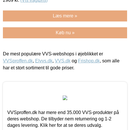
2969
kr.
(Vis fragtpris)
Læs mere »
Køb nu »
De mest populære VVS-webshops i øjeblikket er
VVSproffen.dk
,
Elvvs.dk
,
VVS.dk
og
Frishop.dk
, som alle
har et stort sortiment til gode priser.
VVSproffen.dk har mere end 35.000 VVS-produkter på
deres webshop. De tilbyder nem returnering og 1-2
dages levering. Klik her for at se deres udvalg.