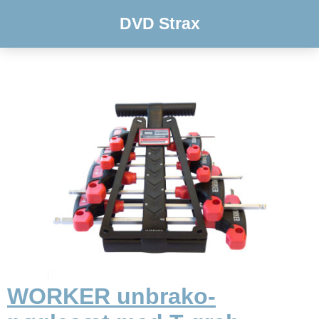
DVD Strax
WORKER unbrako-