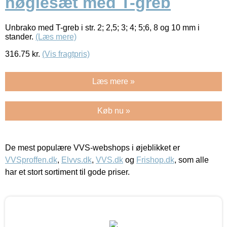
nøglesæt med T-greb
Unbrako med T-greb i str. 2; 2,5; 3; 4; 5;6, 8 og 10 mm i
stander.
(Læs mere)
316.75
kr.
(Vis fragtpris)
Læs mere »
Køb nu »
De mest populære VVS-webshops i øjeblikket er
VVSproffen.dk
,
Elvvs.dk
,
VVS.dk
og
Frishop.dk
, som alle
har et stort sortiment til gode priser.