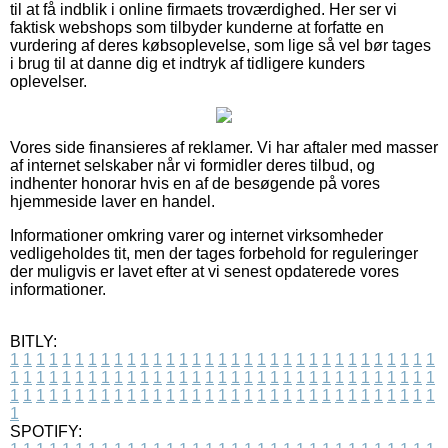
til at få indblik i online firmaets troværdighed. Her ser vi
faktisk webshops som tilbyder kunderne at forfatte en
vurdering af deres købsoplevelse, som lige så vel bør tages
i brug til at danne dig et indtryk af tidligere kunders
oplevelser.
Vores side finansieres af reklamer. Vi har aftaler med masser
af internet selskaber når vi formidler deres tilbud, og
indhenter honorar hvis en af de besøgende på vores
hjemmeside laver en handel.
Informationer omkring varer og internet virksomheder
vedligeholdes tit, men der tages forbehold for reguleringer
der muligvis er lavet efter at vi senest opdaterede vores
informationer.
BITLY:
1
1
1
1
1
1
1
1
1
1
1
1
1
1
1
1
1
1
1
1
1
1
1
1
1
1
1
1
1
1
1
1
1
1
1
1
1
1
1
1
1
1
1
1
1
1
1
1
1
1
1
1
1
1
1
1
1
1
1
1
1
1
1
1
1
1
1
1
1
1
1
1
1
1
1
1
1
1
1
1
1
1
1
1
1
1
1
1
1
1
1
1
1
1
1
1
1
1
1
1
SPOTIFY: