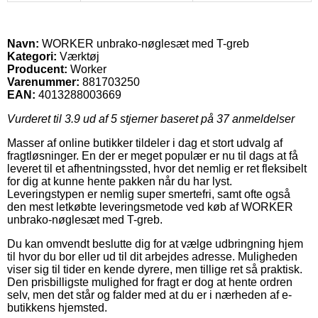
Navn:
WORKER unbrako-nøglesæt med T-greb
Kategori:
Værktøj
Producent:
Worker
Varenummer:
881703250
EAN:
4013288003669
Vurderet til
3.9
ud af 5 stjerner baseret på
37
anmeldelser
Masser af online butikker tildeler i dag et stort udvalg af
fragtløsninger. En der er meget populær er nu til dags at få
leveret til et afhentningssted, hvor det nemlig er ret fleksibelt
for dig at kunne hente pakken når du har lyst.
Leveringstypen er nemlig super smertefri, samt ofte også
den mest letkøbte leveringsmetode ved køb af WORKER
unbrako-nøglesæt med T-greb.
Du kan omvendt beslutte dig for at vælge udbringning hjem
til hvor du bor eller ud til dit arbejdes adresse. Muligheden
viser sig til tider en kende dyrere, men tillige ret så praktisk.
Den prisbilligste mulighed for fragt er dog at hente ordren
selv, men det står og falder med at du er i nærheden af e-
butikkens hjemsted.