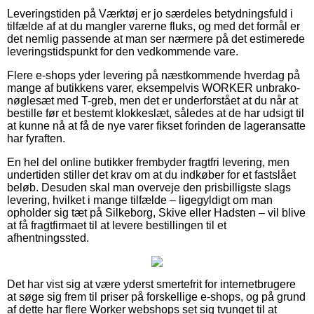
Leveringstiden på Værktøj er jo særdeles betydningsfuld i
tilfælde af at du mangler varerne fluks, og med det formål er
det nemlig passende at man ser nærmere på det estimerede
leveringstidspunkt for den vedkommende vare.
Flere e-shops yder levering på næstkommende hverdag på
mange af butikkens varer, eksempelvis WORKER unbrako-
nøglesæt med T-greb, men det er underforstået at du når at
bestille før et bestemt klokkeslæt, således at de har udsigt til
at kunne nå at få de nye varer fikset forinden de lageransatte
har fyraften.
En hel del online butikker frembyder fragtfri levering, men
undertiden stiller det krav om at du indkøber for et fastslået
beløb. Desuden skal man overveje den prisbilligste slags
levering, hvilket i mange tilfælde – ligegyldigt om man
opholder sig tæt på Silkeborg, Skive eller Hadsten – vil blive
at få fragtfirmaet til at levere bestillingen til et
afhentningssted.
Det har vist sig at være yderst smertefrit for internetbrugere
at søge sig frem til priser på forskellige e-shops, og på grund
af dette har flere Worker webshops set sig tvunget til at