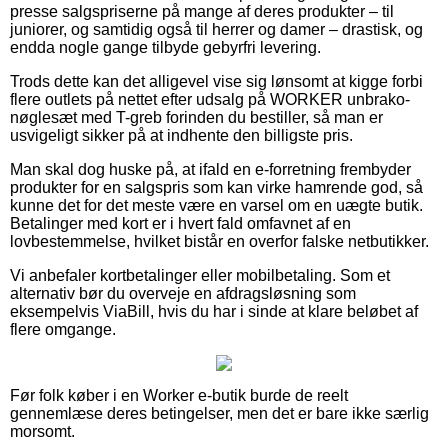
presse salgspriserne på mange af deres produkter – til
juniorer, og samtidig også til herrer og damer – drastisk, og
endda nogle gange tilbyde gebyrfri levering.
Trods dette kan det alligevel vise sig lønsomt at kigge forbi
flere outlets på nettet efter udsalg på WORKER unbrako-
nøglesæt med T-greb forinden du bestiller, så man er
usvigeligt sikker på at indhente den billigste pris.
Man skal dog huske på, at ifald en e-forretning frembyder
produkter for en salgspris som kan virke hamrende god, så
kunne det for det meste være en varsel om en uægte butik.
Betalinger med kort er i hvert fald omfavnet af en
lovbestemmelse, hvilket bistår en overfor falske netbutikker.
Vi anbefaler kortbetalinger eller mobilbetaling. Som et
alternativ bør du overveje en afdragsløsning som
eksempelvis ViaBill, hvis du har i sinde at klare beløbet af
flere omgange.
Før folk køber i en Worker e-butik burde de reelt
gennemlæse deres betingelser, men det er bare ikke særlig
morsomt.