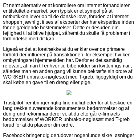
Et nemt alternativ er at kontrollere om internet forhandleren
er tilsluttet e-mærket, som typisk er et sympol på at
netbutikken lever op til de danske love, foruden at internet
shoppen jævnligt tilses af eksperter der har ekspertise inden
for de gældende bestemmelser. Dette er desuden din
lejlighed til at blive hjulpet, såfremt du skulle få problemer i
forbindelse med dit køb.
Ligeså er det at foretrække at du er klar over de primære
forhold der influerer på transaktionen, for eksempel hvilken
ombytningsret hjemmesiden har. Derfor er det samtidig
relevant, at man til enhver tid bibeholder sin kvitteringsmail,
således man en anden gang vil kunne bekræfte sin ordre af
WORKER unbrako-nøglesæt med T-greb, ligegyldigt om du
skal købe en gave til en dreng eller pige.
Trustpilot frembringer rigtig fine muligheder for at beskue en
lang række nuværende konsumenters bedømmelser og af
den grund rekommanderer vi, at du eftergår e-firmaets
bedømmelser af WORKER unbrako-nøglesæt med T-greb
forud for at du placerer din ordre.
Facebook bringer dig derudover nogenlunde sikre løsninger