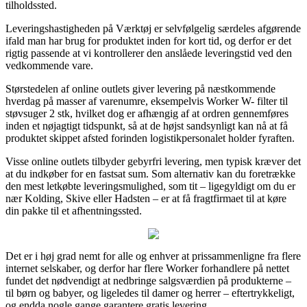
tilholdssted.
Leveringshastigheden på Værktøj er selvfølgelig særdeles afgørende
ifald man har brug for produktet inden for kort tid, og derfor er det
rigtig passende at vi kontrollerer den anslåede leveringstid ved den
vedkommende vare.
Størstedelen af online outlets giver levering på næstkommende
hverdag på masser af varenumre, eksempelvis Worker W- filter til
støvsuger 2 stk, hvilket dog er afhængig af at ordren gennemføres
inden et nøjagtigt tidspunkt, så at de højst sandsynligt kan nå at få
produktet skippet afsted forinden logistikpersonalet holder fyraften.
Visse online outlets tilbyder gebyrfri levering, men typisk kræver det
at du indkøber for en fastsat sum. Som alternativ kan du foretrække
den mest letkøbte leveringsmulighed, som tit – ligegyldigt om du er
nær Kolding, Skive eller Hadsten – er at få fragtfirmaet til at køre
din pakke til et afhentningssted.
Det er i høj grad nemt for alle og enhver at prissammenligne fra flere
internet selskaber, og derfor har flere Worker forhandlere på nettet
fundet det nødvendigt at nedbringe salgsværdien på produkterne –
til børn og babyer, og ligeledes til damer og herrer – eftertrykkeligt,
og endda nogle gange garantere gratis levering.