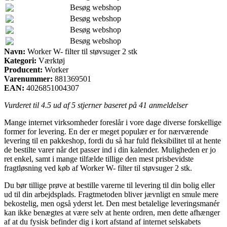
Besøg webshop
Besøg webshop
Besøg webshop
Besøg webshop
Navn:
Worker W- filter til støvsuger 2 stk
Kategori:
Værktøj
Producent:
Worker
Varenummer:
881369501
EAN:
4026851004307
Vurderet til
4.5
ud af 5 stjerner baseret på
41
anmeldelser
Mange internet virksomheder foreslår i vore dage diverse forskellige
former for levering. En der er meget populær er for nærværende
levering til en pakkeshop, fordi du så har fuld fleksibilitet til at hente
de bestilte varer når det passer ind i din kalender. Muligheden er jo
ret enkel, samt i mange tilfælde tillige den mest prisbevidste
fragtløsning ved køb af Worker W- filter til støvsuger 2 stk.
Du bør tillige prøve at bestille varerne til levering til din bolig eller
ud til din arbejdsplads. Fragtmetoden bliver jævnligt en smule mere
bekostelig, men også yderst let. Den mest betalelige leveringsmanér
kan ikke benægtes at være selv at hente ordren, men dette afhænger
af at du fysisk befinder dig i kort afstand af internet selskabets