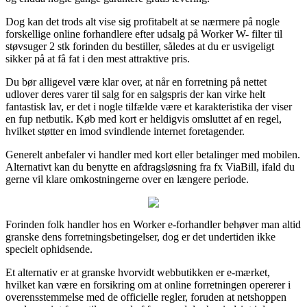
Dog kan det trods alt vise sig profitabelt at se nærmere på nogle
forskellige online forhandlere efter udsalg på Worker W- filter til
støvsuger 2 stk forinden du bestiller, således at du er usvigeligt
sikker på at få fat i den mest attraktive pris.
Du bør alligevel være klar over, at når en forretning på nettet
udlover deres varer til salg for en salgspris der kan virke helt
fantastisk lav, er det i nogle tilfælde være et karakteristika der viser
en fup netbutik. Køb med kort er heldigvis omsluttet af en regel,
hvilket støtter en imod svindlende internet foretagender.
Generelt anbefaler vi handler med kort eller betalinger med mobilen.
Alternativt kan du benytte en afdragsløsning fra fx ViaBill, ifald du
gerne vil klare omkostningerne over en længere periode.
Forinden folk handler hos en Worker e-forhandler behøver man altid
granske dens forretningsbetingelser, dog er det undertiden ikke
specielt ophidsende.
Et alternativ er at granske hvorvidt webbutikken er e-mærket,
hvilket kan være en forsikring om at online forretningen opererer i
overensstemmelse med de officielle regler, foruden at netshoppen