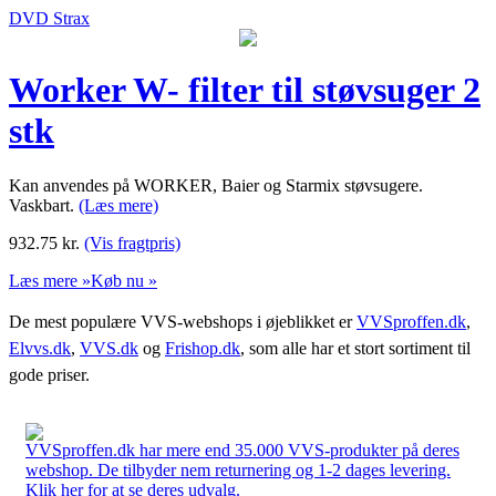
DVD Strax
Worker W- filter til støvsuger 2
stk
Kan anvendes på WORKER, Baier og Starmix støvsugere.
Vaskbart.
(Læs mere)
932.75
kr.
(Vis fragtpris)
Læs mere »
Køb nu »
De mest populære VVS-webshops i øjeblikket er
VVSproffen.dk
,
Elvvs.dk
,
VVS.dk
og
Frishop.dk
, som alle har et stort sortiment til
gode priser.
VVSproffen.dk har mere end 35.000 VVS-produkter på deres
webshop. De tilbyder nem returnering og 1-2 dages levering.
Klik her for at se deres udvalg.