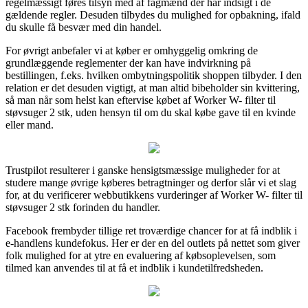
regelmæssigt føres tilsyn med af fagmænd der har indsigt i de
gældende regler. Desuden tilbydes du mulighed for opbakning, ifald
du skulle få besvær med din handel.
For øvrigt anbefaler vi at køber er omhyggelig omkring de
grundlæggende reglementer der kan have indvirkning på
bestillingen, f.eks. hvilken ombytningspolitik shoppen tilbyder. I den
relation er det desuden vigtigt, at man altid bibeholder sin kvittering,
så man når som helst kan eftervise købet af Worker W- filter til
støvsuger 2 stk, uden hensyn til om du skal købe gave til en kvinde
eller mand.
Trustpilot resulterer i ganske hensigtsmæssige muligheder for at
studere mange øvrige køberes betragtninger og derfor slår vi et slag
for, at du verificerer webbutikkens vurderinger af Worker W- filter til
støvsuger 2 stk forinden du handler.
Facebook frembyder tillige ret troværdige chancer for at få indblik i
e-handlens kundefokus. Her er der en del outlets på nettet som giver
folk mulighed for at ytre en evaluering af købsoplevelsen, som
tilmed kan anvendes til at få et indblik i kundetilfredsheden.