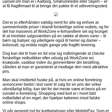
uanset om man er i Aalborg, Smørumnedre eller Skjern – er
at få fragtfirmaet til at bringe din pakke til et udleveringssted.
Det er jo efterhånden vældig nemt for alle og enhver at
sammenholde priser i blandt forskellige online outlets, og for
det har massevis af WorkZone e-forhandlere set sig tvunget
til at mindske salgsværdien på en række af deres varer – til
børn og babyer, og yderligere også til herrer og damer –
kolossalt, og endda nogle gange yde fragtfri levering.
Dog kan det til hver en tid vise sig indbringende at checke
forskellige netbutikker efter udsalg på WorkZone wz
knæpude, vaskbar inden du gennemfører din bestilling,
således at man er garanteret at modtage den mest attraktive
pris.
Man skal imidlertid huske på, at hvis en online forretning
annoncerer bedst i test varer til salg for en pris der virker
uforståeligt billig, kan det for det meste være et bevis på en
svindel e-forretning. Shopping med kort er i hvert fald
indbefattet af en regel, der hjælper køberen imod falske
online shops.
Vi går generelt ind for kortbetalinger eller MobilePay. Som et