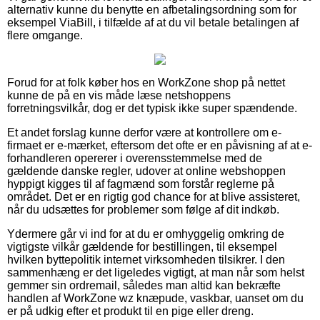
alternativ kunne du benytte en afbetalingsordning som for
eksempel ViaBill, i tilfælde af at du vil betale betalingen af
flere omgange.
Forud for at folk køber hos en WorkZone shop på nettet
kunne de på en vis måde læse netshoppens
forretningsvilkår, dog er det typisk ikke super spændende.
Et andet forslag kunne derfor være at kontrollere om e-
firmaet er e-mærket, eftersom det ofte er en påvisning af at e-
forhandleren opererer i overensstemmelse med de
gældende danske regler, udover at online webshoppen
hyppigt kigges til af fagmænd som forstår reglerne på
området. Det er en rigtig god chance for at blive assisteret,
når du udsættes for problemer som følge af dit indkøb.
Ydermere går vi ind for at du er omhyggelig omkring de
vigtigste vilkår gældende for bestillingen, til eksempel
hvilken byttepolitik internet virksomheden tilsikrer. I den
sammenhæng er det ligeledes vigtigt, at man når som helst
gemmer sin ordremail, således man altid kan bekræfte
handlen af WorkZone wz knæpude, vaskbar, uanset om du
er på udkig efter et produkt til en pige eller dreng.