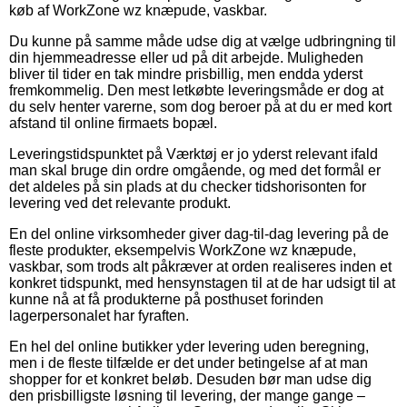
køb af WorkZone wz knæpude, vaskbar.
Du kunne på samme måde udse dig at vælge udbringning til
din hjemmeadresse eller ud på dit arbejde. Muligheden
bliver til tider en tak mindre prisbillig, men endda yderst
fremkommelig. Den mest letkøbte leveringsmåde er dog at
du selv henter varerne, som dog beroer på at du er med kort
afstand til online firmaets bopæl.
Leveringstidspunktet på Værktøj er jo yderst relevant ifald
man skal bruge din ordre omgående, og med det formål er
det aldeles på sin plads at du checker tidshorisonten for
levering ved det relevante produkt.
En del online virksomheder giver dag-til-dag levering på de
fleste produkter, eksempelvis WorkZone wz knæpude,
vaskbar, som trods alt påkræver at orden realiseres inden et
konkret tidspunkt, med hensynstagen til at de har udsigt til at
kunne nå at få produkterne på posthuset forinden
lagerpersonalet har fyraften.
En hel del online butikker yder levering uden beregning,
men i de fleste tilfælde er det under betingelse af at man
shopper for et konkret beløb. Desuden bør man udse dig
den prisbilligste løsning til levering, der mange gange –