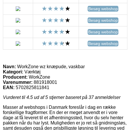
Besøg webshop
Besøg webshop
Besøg webshop
Besøg webshop
Navn:
WorkZone wz knæpude, vaskbar
Kategori:
Værktøj
Producent:
WorkZone
Varenummer:
881918001
EAN:
5702825811841
Vurderet til
4.5
ud af 5 stjerner baseret på
37
anmeldelser
Masser af webshops i Danmark foreslår i dag en række
forskellige fragtformer. En der er meget anvendt er i vore
dage at få leveret til et afhentningssted, hvor du selv henter
pakken når du har lyst. Muligheden er jo ret så gnidningsløs,
samt desuden også den prisbilligste løsning til levering ved