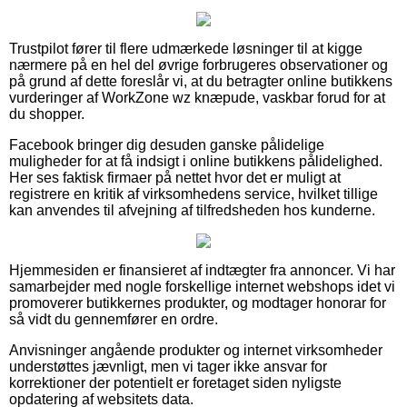
Trustpilot fører til flere udmærkede løsninger til at kigge
nærmere på en hel del øvrige forbrugeres observationer og
på grund af dette foreslår vi, at du betragter online butikkens
vurderinger af WorkZone wz knæpude, vaskbar forud for at
du shopper.
Facebook bringer dig desuden ganske pålidelige
muligheder for at få indsigt i online butikkens pålidelighed.
Her ses faktisk firmaer på nettet hvor det er muligt at
registrere en kritik af virksomhedens service, hvilket tillige
kan anvendes til afvejning af tilfredsheden hos kunderne.
Hjemmesiden er finansieret af indtægter fra annoncer. Vi har
samarbejder med nogle forskellige internet webshops idet vi
promoverer butikkernes produkter, og modtager honorar for
så vidt du gennemfører en ordre.
Anvisninger angående produkter og internet virksomheder
understøttes jævnligt, men vi tager ikke ansvar for
korrektioner der potentielt er foretaget siden nyligste
opdatering af websitets data.