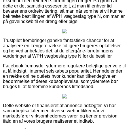
eksempel den returret e-forretningen bruger. På grund af
dette er det samtidig essesentielt, at man til enhver tid
bevarer ens ordrekvittering, så man når som helst vil kunne
bekræfte bestillingen af WPH vægbeslag type N, om man er
på gaveindkøb til en dreng eller pige.
Trustpilot frembringer ganske fantastiske chancer for at
analysere en længere række tidligere brugeres opfattelser
og herved anbefales det, at du eftergår e-forretningens
vurderinger af WPH vægbeslag type N før du bestiller.
Facebook frembyder ydermere regulære belejlige genveje til
at få indsigt i internet selskabets popularitet. Herinde er der
en række online outlets hvor kunder kan tilkendegive en
bedømmelse af deres købsoplevelse, som ydermere bør
bruges til at fornemme kundernes tilfredshed.
Dette website er finansieret af annonceindtægter. Vi har
samarbejdsaftaler med diverse webbutikker når vi
markedsfører virksomhedernes varer, og tjener provision
ifald en af vores brugere realiserer et indkøb.