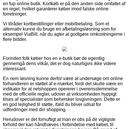
en fup online butik. Kortkøb er på den anden side omfattet af
en regel, hvilket garanterer køber imod falske online
forretninger.
Vi tilråder kortbestillinger eller mobilbetaling. Som et
alternativ kunne du bruge en afbetalingsløsning som for
eksempel ViaBill, når du agter at godtgøre omkostningerne i
flere bidder.
Forinden folk køber hos en e-butik bør de egentlig
gennemgå dens vilkår, det er dog naturligvis ikke videre
interessant.
En nem løsning kunne derfor være at undersøge om online
forhandleren er støttet af e-mærket, fordi det skulle være en
indikator for at netshoppen opererer i overensstemmelse
med de officielle regler, udover at virksomheden hyppigt
tilses af specialister som behersker lovgivningen. Dette er
en god lejlighed til støtte, ifald du bliver udsat for
udfordringer med din shopping.
Herudover er det fornuftigt at man er obs på de vigtigste
forhold der kan håndhæves i forbindelse med købet, til