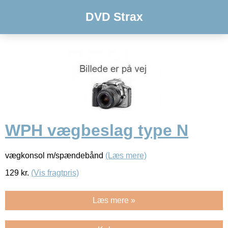
DVD Strax
WPH vægbeslag type N
vægkonsol m/spændebånd
(Læs mere)
129
kr.
(Vis fragtpris)
Læs mere »