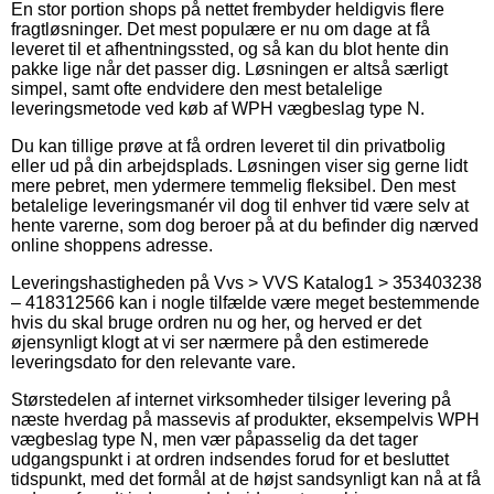
En stor portion shops på nettet frembyder heldigvis flere
fragtløsninger. Det mest populære er nu om dage at få
leveret til et afhentningssted, og så kan du blot hente din
pakke lige når det passer dig. Løsningen er altså særligt
simpel, samt ofte endvidere den mest betalelige
leveringsmetode ved køb af WPH vægbeslag type N.
Du kan tillige prøve at få ordren leveret til din privatbolig
eller ud på din arbejdsplads. Løsningen viser sig gerne lidt
mere pebret, men ydermere temmelig fleksibel. Den mest
betalelige leveringsmanér vil dog til enhver tid være selv at
hente varerne, som dog beroer på at du befinder dig nærved
online shoppens adresse.
Leveringshastigheden på Vvs > VVS Katalog1 > 353403238
– 418312566 kan i nogle tilfælde være meget bestemmende
hvis du skal bruge ordren nu og her, og herved er det
øjensynligt klogt at vi ser nærmere på den estimerede
leveringsdato for den relevante vare.
Størstedelen af internet virksomheder tilsiger levering på
næste hverdag på massevis af produkter, eksempelvis WPH
vægbeslag type N, men vær påpasselig da det tager
udgangspunkt i at ordren indsendes forud for et besluttet
tidspunkt, med det formål at de højst sandsynligt kan nå at få