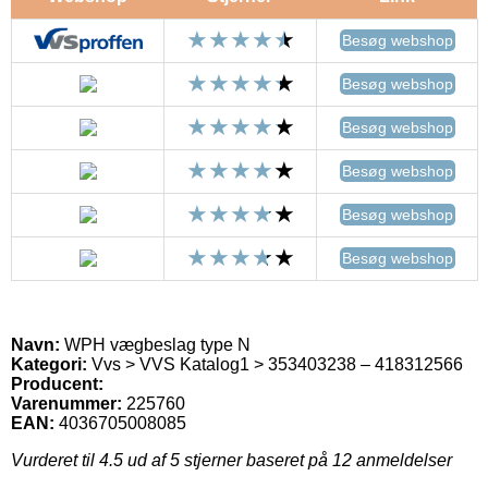
Besøg webshop
Besøg webshop
Besøg webshop
Besøg webshop
Besøg webshop
Besøg webshop
Navn:
WPH vægbeslag type N
Kategori:
Vvs > VVS Katalog1 > 353403238 – 418312566
Producent:
Varenummer:
225760
EAN:
4036705008085
Vurderet til
4.5
ud af 5 stjerner baseret på
12
anmeldelser