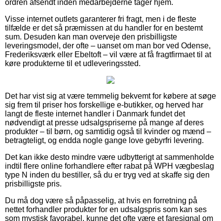
ordren afsendt inden medarbejderne tager hjem.
Visse internet outlets garanterer fri fragt, men i de fleste
tilfælde er det så præmissen at du handler for en bestemt
sum. Desuden kan man overveje den prisbilligste
leveringsmodel, der ofte – uanset om man bor ved Odense,
Frederiksværk eller Ebeltoft – vil være at få fragtfirmaet til at
køre produkterne til et udleveringssted.
Det har vist sig at være temmelig bekvemt for købere at søge
sig frem til priser hos forskellige e-butikker, og herved har
langt de fleste internet handler i Danmark fundet det
nødvendigt at presse udsalgspriserne på mange af deres
produkter – til børn, og samtidig også til kvinder og mænd –
betragteligt, og endda nogle gange love gebyrfri levering.
Det kan ikke desto mindre være udbytterigt at sammenholde
indtil flere online forhandlere efter rabat på WPH vægbeslag
type N inden du bestiller, så du er tryg ved at skaffe sig den
prisbilligste pris.
Du må dog være så påpasselig, at hvis en forretning på
nettet forhandler produkter for en udsalgspris som kan ses
som mystisk favorabel, kunne det ofte være et faresignal om