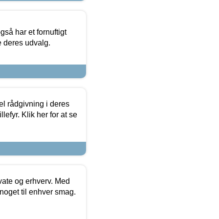
så har et fornuftigt
se deres udvalg.
el rådgivning i deres
efyr. Klik her for at se
ivate og erhverv. Med
noget til enhver smag.