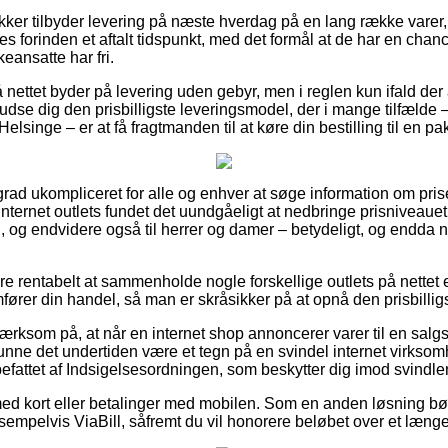
ker tilbyder levering på næste hverdag på en lang række varer,
s forinden et aftalt tidspunkt, med det formål at de har en chance
eansatte har fri.
 nettet byder på levering uden gebyr, men i reglen kun ifald der 
 udse dig den prisbilligste leveringsmodel, der i mange tilfælde
Helsinge – er at få fragtmanden til at køre din bestilling til en p
grad ukompliceret for alle og enhver at søge information om prise
 internet outlets fundet det uundgåeligt at nedbringe prisniveaue
n, og endvidere også til herrer og damer – betydeligt, og endda
re rentabelt at sammenholde nogle forskellige outlets på nettet
mfører din handel, så man er skråsikker på at opnå den prisbilligs
rksom på, at når en internet shop annoncerer varer til en salg
unne det undertiden være et tegn på en svindel internet virkso
befattet af Indsigelsesordningen, som beskytter dig imod svindle
 med kort eller betalinger med mobilen. Som en anden løsning bø
sempelvis ViaBill, såfremt du vil honorere beløbet over et længe