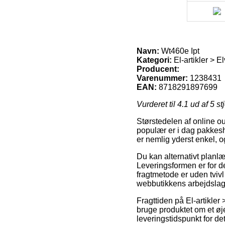
Navn:
Wt460e Ipt
Kategori:
El-artikler > E
Producent:
Varenummer:
1238431
EAN:
8718291897699
Vurderet til
4.1
ud af 5 st
Størstedelen af online ou
populær er i dag pakkesho
er nemlig yderst enkel, 
Du kan alternativt planlæg
Leveringsformen er for d
fragtmetode er uden tviv
webbutikkens arbejdslag
Fragttiden på El-artikler
bruge produktet om et øje
leveringstidspunkt for d