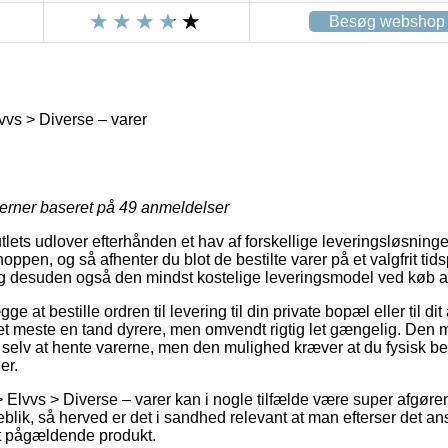
Besøg webshop
lvvs > Diverse – varer
jerner baseret på
49
anmeldelser
tlets udlover efterhånden et hav af forskellige leveringsløsning
ppen, og så afhenter du blot de bestilte varer på et valgfrit ti
og desuden også den mindst kostelige leveringsmodel ved køb a
ge at bestille ordren til levering til din private bopæl eller til d
et meste en tand dyrere, men omvendt rigtig let gængelig. Den m
l selv at hente varerne, men den mulighed kræver at du fysisk be
er.
 > Elvvs > Diverse – varer kan i nogle tilfælde være super afgør
blik, så herved er det i sandhed relevant at man efterser det a
et pågældende produkt.