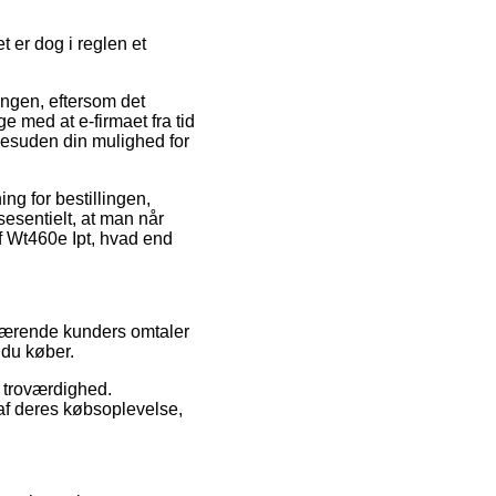
t er dog i reglen et
ingen, eftersom det
ge med at e-firmaet fra tid
 desuden din mulighed for
ing for bestillingen,
sesentielt, at man når
f Wt460e Ipt, hvad end
nværende kunders omtaler
 du køber.
s troværdighed.
af deres købsoplevelse,