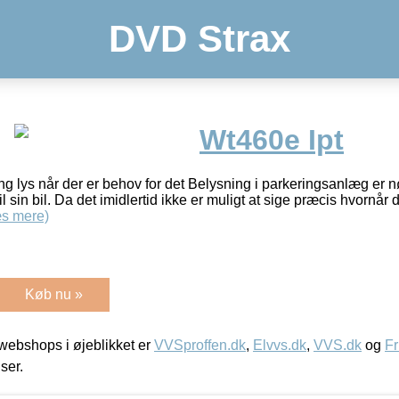
DVD Strax
Wt460e Ipt
g lys når der er behov for det Belysning i parkeringsanlæg er n
il sin bil. Da det imidlertid ikke er muligt at sige præcis hvornår d
s mere)
Køb nu »
ebshops i øjeblikket er
VVSproffen.dk
,
Elvvs.dk
,
VVS.dk
og
Fr
iser.