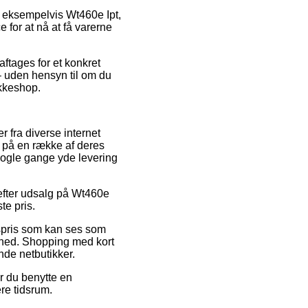
 eksempelvis Wt460e Ipt,
 for at nå at få varerne
aftages for et konkret
 – uden hensyn til om du
akkeshop.
r fra diverse internet
t på en række af deres
 nogle gange yde levering
 efter udsalg på Wt460e
te pris.
spris som kan ses som
mhed. Shopping med kort
nde netbutikker.
r du benytte en
re tidsrum.