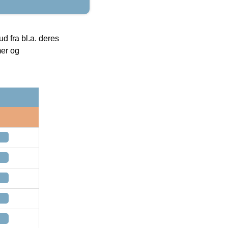
 fra bl.a. deres
mer og