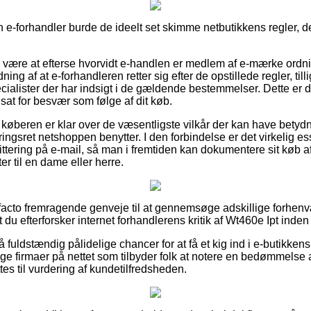
n e-forhandler burde de ideelt set skimme netbutikkens regler, de
e være at efterse hvorvidt e-handlen er medlem af e-mærke ordn
ng af at e-forhandleren retter sig efter de opstillede regler, tilli
ecialister der har indsigt i de gældende bestemmelser. Dette er
dsat for besvær som følge af dit køb.
at køberen er klar over de væsentligste vilkår der kan have betydn
ngsret netshoppen benytter. I den forbindelse er det virkelig es
ttering på e-mail, så man i fremtiden kan dokumentere sit køb a
r til en dame eller herre.
e facto fremragende genveje til at gennemsøge adskillige forhe
t du efterforsker internet forhandlerens kritik af Wt460e Ipt inden
uldstændig pålidelige chancer for at få et kig ind i e-butikken
 firmaer på nettet som tilbyder folk at notere en bedømmelse 
ttes til vurdering af kundetilfredsheden.