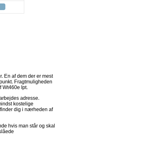
er. En af dem der er mest
dspunkt. Fragtmuligheden
f Wt460e Ipt.
it arbejdes adresse.
indst kostelige
finder dig i nærheden af
ende hvis man står og skal
nslåede