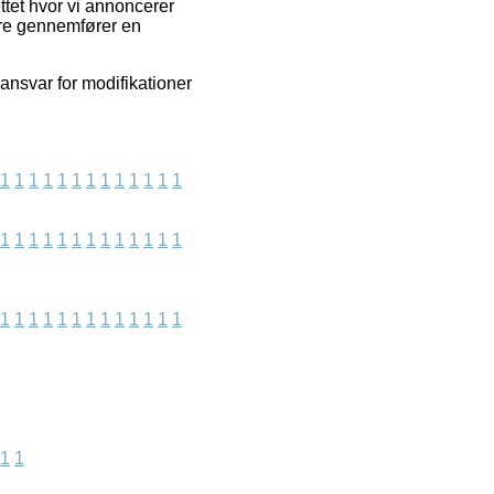
ttet hvor vi annoncerer
ere gennemfører en
ansvar for modifikationer
1
1
1
1
1
1
1
1
1
1
1
1
1
1
1
1
1
1
1
1
1
1
1
1
1
1
1
1
1
1
1
1
1
1
1
1
1
1
1
1
1