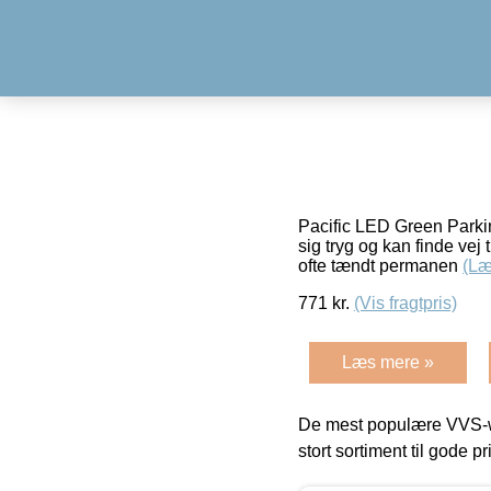
Pacific LED Green Parkin
sig tryg og kan finde vej t
ofte tændt permanen
(Læ
771
kr.
(Vis fragtpris)
Læs mere »
De mest populære VVS-w
stort sortiment til gode pr