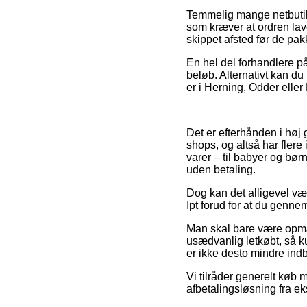
Temmelig mange netbutik
som kræver at ordren lave
skippet afsted før de pakk
En hel del forhandlere på
beløb. Alternativt kan du
er i Herning, Odder eller 
Det er efterhånden i høj 
shops, og altså har flere
varer – til babyer og bør
uden betaling.
Dog kan det alligevel væ
Ipt forud for at du genne
Man skal bare være opmæ
usædvanlig letkøbt, så k
er ikke desto mindre ind
Vi tilråder generelt køb
afbetalingsløsning fra ek