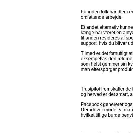
Forinden folk handler i e
omfattende arbejde.
Et andet alternativ kunn
længe har været en antydni
til anden revideres af sp
support, hvis du bliver u
Tilmed er det fornuftigt 
eksempelvis den returneri
som helst gemmer sin kvi
man efterspørger produkte
Trustpilot fremskaffer d
og herved er det smart, a
Facebook genererer også f
Derudover møder vi mange
hvilket tillige burde beny