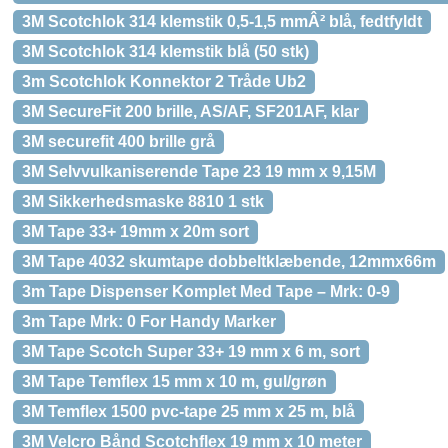
3M Scotchlok 314 klemstik 0,5-1,5 mmÂ² blå, fedtfyldt
3M Scotchlok 314 klemstik blå (50 stk)
3m Scotchlok Konnektor 2 Tråde Ub2
3M SecureFit 200 brille, AS/AF, SF201AF, klar
3M securefit 400 brille grå
3M Selvvulkaniserende Tape 23 19 mm x 9,15M
3M Sikkerhedsmaske 8810 1 stk
3M Tape 33+ 19mm x 20m sort
3M Tape 4032 skumtape dobbeltklæbende, 12mmx66m
3m Tape Dispenser Komplet Med Tape – Mrk: 0-9
3m Tape Mrk: 0 For Handy Marker
3M Tape Scotch Super 33+ 19 mm x 6 m, sort
3M Tape Temflex 15 mm x 10 m, gul/grøn
3M Temflex 1500 pvc-tape 25 mm x 25 m, blå
3M Velcro Bånd Scotchflex 19 mm x 10 meter