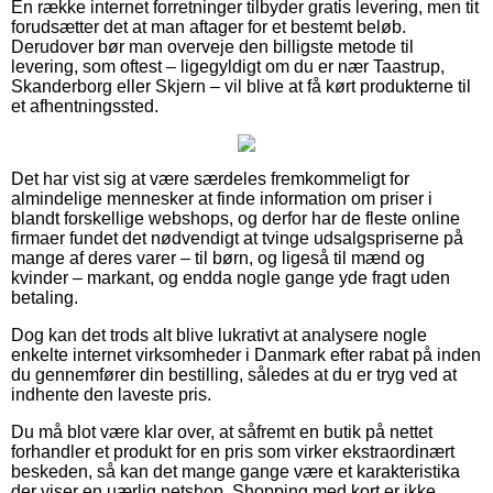
En række internet forretninger tilbyder gratis levering, men tit
forudsætter det at man aftager for et bestemt beløb.
Derudover bør man overveje den billigste metode til
levering, som oftest – ligegyldigt om du er nær Taastrup,
Skanderborg eller Skjern – vil blive at få kørt produkterne til
et afhentningssted.
Det har vist sig at være særdeles fremkommeligt for
almindelige mennesker at finde information om priser i
blandt forskellige webshops, og derfor har de fleste online
firmaer fundet det nødvendigt at tvinge udsalgspriserne på
mange af deres varer – til børn, og ligeså til mænd og
kvinder – markant, og endda nogle gange yde fragt uden
betaling.
Dog kan det trods alt blive lukrativt at analysere nogle
enkelte internet virksomheder i Danmark efter rabat på inden
du gennemfører din bestilling, således at du er tryg ved at
indhente den laveste pris.
Du må blot være klar over, at såfremt en butik på nettet
forhandler et produkt for en pris som virker ekstraordinært
beskeden, så kan det mange gange være et karakteristika
der viser en uærlig netshop. Shopping med kort er ikke