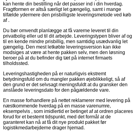
kan hente din bestilling når det passer ind i din hverdag.
Fragtformen er altså særligt let gængelig, samt i mange
tilfælde ydermere den prisbilligste leveringsmetode ved køb
af .
Du bør omvendt planlægge at få varerne leveret til din
privatbolig eller ud til dit arbejde. Leveringstypen bliver af og
til en kende mindre prisbillig, men samtidig usædvanlig let
gængelig. Den mest letkøbte leveringsversion kan ikke
modsiges at være at hente pakken selv, men den løsning
beroer på at du befinder dig tæt på internet firmaets
tilholdssted.
Leveringshastigheden på er naturligvis ekstremt
betydningsfuld om du mangler pakken øjeblikkeligt, så af
den grund er det selvsagt meningsfuldt at du gransker den
anslåede leveringsdato for den pågældende vare.
En masse forhandlere på nettet reklamerer med levering på
næstkommende hverdag på en masse varenumre,
eksempelvis , som imidlertid er betinget af at ordren placeres
forud for et bestemt tidspunkt, med det formål at de
garanteret kan nå at få dit nye produkt pakket før
logistikmedarbejderne drager hjemad.