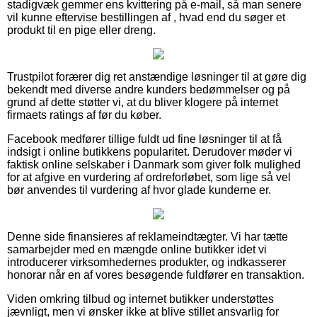
stadigvæk gemmer ens kvittering på e-mail, så man senere
vil kunne eftervise bestillingen af , hvad end du søger et
produkt til en pige eller dreng.
Trustpilot forærer dig ret anstændige løsninger til at gøre dig
bekendt med diverse andre kunders bedømmelser og på
grund af dette støtter vi, at du bliver klogere på internet
firmaets ratings af før du køber.
Facebook medfører tillige fuldt ud fine løsninger til at få
indsigt i online butikkens popularitet. Derudover møder vi
faktisk online selskaber i Danmark som giver folk mulighed
for at afgive en vurdering af ordreforløbet, som lige så vel
bør anvendes til vurdering af hvor glade kunderne er.
Denne side finansieres af reklameindtægter. Vi har tætte
samarbejder med en mængde online butikker idet vi
introducerer virksomhedernes produkter, og indkasserer
honorar når en af vores besøgende fuldfører en transaktion.
Viden omkring tilbud og internet butikker understøttes
jævnligt, men vi ønsker ikke at blive stillet ansvarlig for