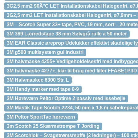
3G2,5 mm2 90Â°C LET Installationskabel Halogenfri, ø7,
3G2,5 mm2 LET Installationskabel Halogenfri, ø7,9mm – 
3M – Scotch Super 33+ tape, PVC, 19 mm, sort – 20 mete
3M 389 Lærredstape 38 mm Sølvgrå rulle a 50 meter
3M EAR Classic øreprop Udelukker effektivt skadelige ly
3M g500 multisystem gul industri
3M halvmaske 4255+ Vedligeholdelsesfri med indbyggede
3M halvmaske 4277+, klar til brug med filter FFABE1P3D
3M Halvmaskec 6300 Str. L
3M Handy marker med tape 0-9
3M Høreværn Peltor Optime 2 passiv med issebøjle
3M Mastik Tape Scotch 2234, 50 mm x 1,8 m kabelreparat
3M Peltor SportTac høreværn
3m Scotch 25 Skærmstrømpe T Jording
3M Scotchlok – Svagstrømsmuffe (2 ledninger) – 100 stk