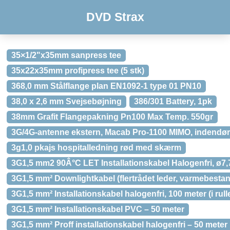
DVD Strax
35×1/2"x35mm sanpress tee
35x22x35mm profipress tee (5 stk)
368,0 mm Stålflange plan EN1092-1 type 01 PN10
38,0 x 2,6 mm Svejsebøjning
386/301 Battery, 1pk
38mm Grafit Flangepakning Pn100 Max Temp. 550gr
3G/4G-antenne ekstern, Macab Pro-1100 MIMO, indendø
3g1,0 pkajs hospitalledning rød med skærm
3G1,5 mm2 90Â°C LET Installationskabel Halogenfri, ø7,
3G1,5 mm² Downlightkabel (flertrådet leder, varmebestandi
3G1,5 mm² Installationskabel halogenfri, 100 meter (i rull
3G1,5 mm² Installationskabel PVC – 50 meter
3G1,5 mm² Proff installationskabel halogenfri – 50 meter