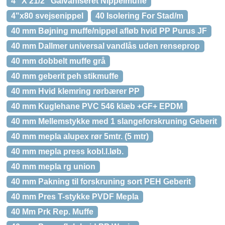
4" X 21/2" Galvaniseret Nippelmuffe
4"x80 svejsenippel
40 Isolering For Stad/m
40 mm Bøjning muffe/nippel afløb hvid PP Purus JF
40 mm Dallmer universal vandlås uden renseprop
40 mm dobbelt muffe grå
40 mm geberit peh stikmuffe
40 mm Hvid klemring rørbærer PP
40 mm Kuglehane PVC 546 klæb +GF+ EPDM
40 mm Mellemstykke med 1 slangeforskruning Geberit
40 mm mepla alupex rør 5mtr. (5 mtr)
40 mm mepla press kobl.l.løb.
40 mm mepla rg union
40 mm Pakning til forskruning sort PEH Geberit
40 mm Pres T-stykke PVDF Mepla
40 Mm Prk Rep. Muffe