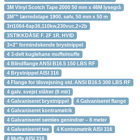
3M Vinyl Scotch Tape 2000 50 mm x 46M lysegrå
3M™ lærredstape 1900, sølv, 50 mm x 50 m
3rt1064-6ap36,110kw,230vuc,2+2b
3STIKKDÅSE F. 2F 1R, HVID
3×2" formindskende brystnippel
4 3-delt kuglehane muffe/muffe
4 Blindflange ANSI B16.5 150 LBS RF
4 Brystnippel AISI 316
4 Flange for tilsvejsning std. ANSI B16.5 300 LBS RF
4 galv. svejst stålrør (6 mtr)
4 Galvaniseret brystnippel
4 Galvaniseret flange
4 Galvaniseret kontramøtrik
4 Galvaniseret sømløs genindrør – 6 meter
4 Galvaniseret tee
4 Kontramøtrik AISI 316
4 Muffe AISI 316