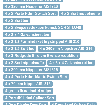
4 x 120 mm Nippelrør AISI 316
4 x 2 Porte Hdmi Switch Sort
4 x 2 Sort nippelmuffe
4 x 2 Sort tee
4 x 2 Svejse reduktion konisk SCH STD./40
4 x 2 x 4 Galvansieret tee
4 x 2.1/2 Formindsket brystnippel AISI 316
4 x 2.1/2 Sort tee
4 x 200 mm Nippelrør AISI 316
4 x 3 Rødgods Silicium Bronze reduktion
4 x 3 Sort nippelmuffe
4 x 3 x 4 Galvaniseret tee
4 x 300 mm Nippelrør AISI 316
4 x 4 Porte Hdmi Matrix Switch Sort
4 x 70 mm Nippel AISI 316
4-grens fixtur incl. 4 strips
4-Port 4K Hdmi Splitter Sort
4-Port DisplayPort Sort
4-Port Hdmi Switch Sølv