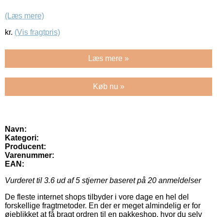
(Læs mere)
kr.
(Vis fragtpris)
Læs mere »
Køb nu »
Navn:
Kategori:
Producent:
Varenummer:
EAN:
Vurderet til
3.6
ud af 5 stjerner baseret på
20
anmeldelser
De fleste internet shops tilbyder i vore dage en hel del
forskellige fragtmetoder. En der er meget almindelig er for
øjeblikket at få bragt ordren til en pakkeshop, hvor du selv