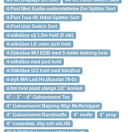
4-Port Med Audio-understøttelse Dvi Splitter Sort
4-Port True 4K Hdmi Splitter Sort
4-Port Usb Switch Sort
4-stikdåse u/j 1,5m hvid (5 stk)
4-stikdåse LK uden jord hvid
4-Stikdåse M/J EDB med 5 meter ledning hvid
4-stikdåse med jord hvid
4-Stikdåse U/J hvid med blindhul
4-tryk M/4 Led Hv.t/luxstat 78-0x
4.0m hvid plast slange 1/2” konisk
4" – 3" – 4" Galvaniseret Tee
4" Galvaniseret Bøjning 90gr Muffe/nippel
4" Galvaniseret Randmuffe
4" muffe
4" prop
4" svejsebøj. 45g sch std./40