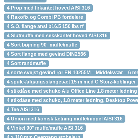
4 Prop med firkantet hoved AISI 316
4 Raxofix og Combi PB fordelere
4 S.O. flange ansi b16.5 150 lbs rf
4 Slutmuffe med sekskantet hoved AISI 316
4 Sort bøjning 90° muffe/muffe
4 Sort flange med gevind DIN2566
4 Sort randmuffe
4 sorte svejst gevind rør EN 10255M – Middelsvær – 6 m
4 spule-/afgangsslangesæt 15 m med C Storz-koblinger
4 stikdåse med schuko Alu Office Line 1.8 meter ledning
4 stikdåse med schuko, 1.8 meter ledning, Desktop Powe
4 Tee AISI 316
4 Union med konisk tætning muffe/nippel AISI 316
4 Vinkel 90° muffe/muffe AISI 316
4 x 110 mm Overgang støbejern