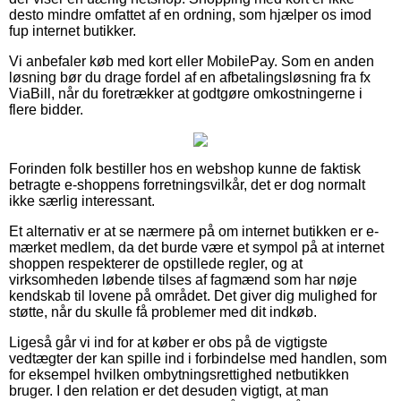
desto mindre omfattet af en ordning, som hjælper os imod
fup internet butikker.
Vi anbefaler køb med kort eller MobilePay. Som en anden
løsning bør du drage fordel af en afbetalingsløsning fra fx
ViaBill, når du foretrækker at godtgøre omkostningerne i
flere bidder.
Forinden folk bestiller hos en webshop kunne de faktisk
betragte e-shoppens forretningsvilkår, det er dog normalt
ikke særlig interessant.
Et alternativ er at se nærmere på om internet butikken er e-
mærket medlem, da det burde være et sympol på at internet
shoppen respekterer de opstillede regler, og at
virksomheden løbende tilses af fagmænd som har nøje
kendskab til lovene på området. Det giver dig mulighed for
støtte, når du skulle få problemer med dit indkøb.
Ligeså går vi ind for at køber er obs på de vigtigste
vedtægter der kan spille ind i forbindelse med handlen, som
for eksempel hvilken ombytningsrettighed netbutikken
bruger. I den relation er det desuden vigtigt, at man